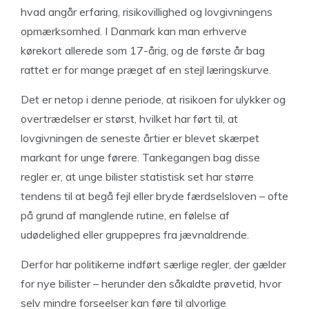
hvad angår erfaring, risikovillighed og lovgivningens
opmærksomhed. I Danmark kan man erhverve
kørekort allerede som 17-årig, og de første år bag
rattet er for mange præget af en stejl læringskurve.
Det er netop i denne periode, at risikoen for ulykker og
overtrædelser er størst, hvilket har ført til, at
lovgivningen de seneste årtier er blevet skærpet
markant for unge førere. Tankegangen bag disse
regler er, at unge bilister statistisk set har større
tendens til at begå fejl eller bryde færdselsloven – ofte
på grund af manglende rutine, en følelse af
udødelighed eller gruppepres fra jævnaldrende.
Derfor har politikerne indført særlige regler, der gælder
for nye bilister – herunder den såkaldte prøvetid, hvor
selv mindre forseelser kan føre til alvorlige