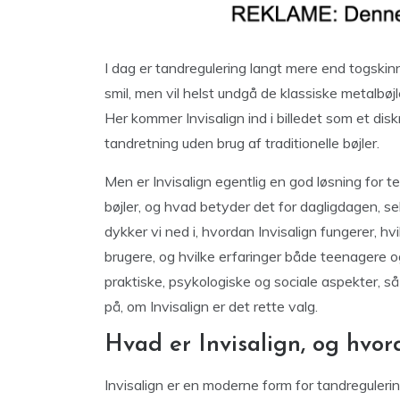
I dag er tandregulering langt mere end togskin
smil, men vil helst undgå de klassiske metalbøj
Her kommer Invisalign ind i billedet som et disk
tandretning uden brug af traditionelle bøjler.
Men er Invisalign egentlig en god løsning for t
bøjler, og hvad betyder det for dagligdagen, sel
dykker vi ned i, hvordan Invisalign fungerer, h
brugere, og hvilke erfaringer både teenagere og 
praktiske, psykologiske og sociale aspekter, så
på, om Invisalign er det rette valg.
Hvad er Invisalign, og hvor
Invisalign er en moderne form for tandreguleri