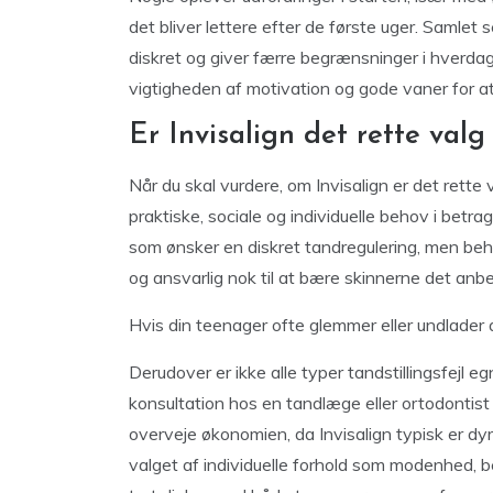
det bliver lettere efter de første uger. Samlet se
diskret og giver færre begrænsninger i hverd
vigtigheden af motivation og gode vaner for at
Er Invisalign det rette valg
Når du skal vurdere, om Invisalign er det rette 
praktiske, sociale og individuelle behov i betra
som ønsker en diskret tandregulering, men beh
og ansvarlig nok til at bære skinnerne det anbe
Hvis din teenager ofte glemmer eller undlader a
Derudover er ikke alle typer tandstillingsfejl e
konsultation hos en tandlæge eller ortodontis
overveje økonomien, da Invisalign typisk er dyr
valget af individuelle forhold som modenhed, 