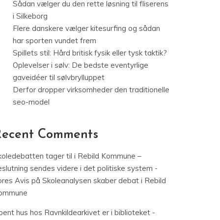
Sådan vælger du den rette løsning til fliserens
i Silkeborg
Flere danskere vælger kitesurfing og sådan
har sporten vundet frem
Spillets stil: Hård britisk fysik eller tysk taktik?
Oplevelser i sølv: De bedste eventyrlige
gaveidéer til sølvbrylluppet
Derfor dropper virksomheder den traditionelle
seo-model
Recent Comments
koledebatten tager til i Rebild Kommune –
slutning sendes videre i det politiske system -
ores Avis
på
Skoleanalysen skaber debat i Rebild
ommune
ent hus hos Ravnkildearkivet er i biblioteket -