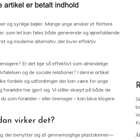
ner og synlige bøjler. Mange unge ønsker et flottere
ler, som let kan føles både generende og iøjnefaldende.
ret og moderne alternativ, der lover effektiv
eenagere? Er det lige så effektivt som almindelige
vfølelsen og de sociale relationer? I denne artikel
vilke fordele og udfordringer der kan være for unge
forældre har gjort sig. Vi stiller skarpt på både de
 du som forælder – eller teenager – kan blive klogere
S
be
V
dan virker det?
K
ng, der benytter sig af gennemsigtige plastskinner—
Åb