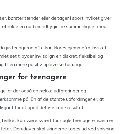
, børster tænder eller deltager i sport, hvilket giver
t opretholde en god mundhygiejne sammenlignet med
a justeringerne ofte kan klares hjemmefra, hvilket
t set tilbyder Invisalign en diskret, fleksibel og
g til en mere positiv oplevelse for unge.
nger for teenagere
nge, er der også en række udfordringer og
ksomme på. En af de største udfordringer er, at
døgnet for at opnå det ønskede resultat.
, hvilket kan være svært for nogle teenagere, især i en
viteter. Derudover skal skinnerne tages ud ved spisning