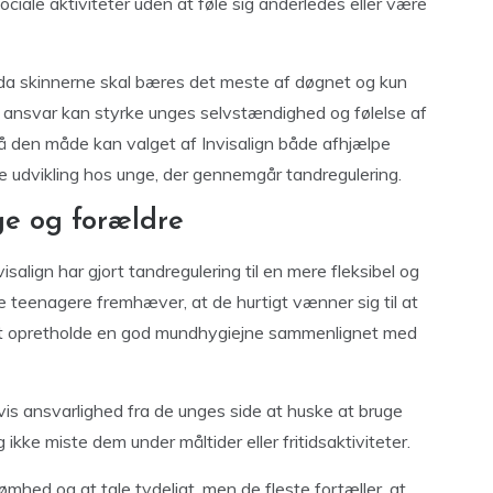
ociale aktiviteter uden at føle sig anderledes eller være
n, da skinnerne skal bæres det meste af døgnet og kun
 ansvar kan styrke unges selvstændighed og følelse af
å den måde kan valget af Invisalign både afhjælpe
e udvikling hos unge, der gennemgår tandregulering.
ge og forældre
salign har gjort tandregulering til en mere fleksibel og
e teenagere fremhæver, at de hurtigt vænner sig til at
e at opretholde en god mundhygiejne sammenlignet med
is ansvarlighed fra de unges side at huske at bruge
ikke miste dem under måltider eller fritidsaktiviteter.
ømhed og at tale tydeligt, men de fleste fortæller, at