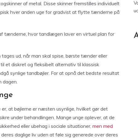
V
togskinner af metal. Disse skinner fremstilles individuelt
u
ypisk hver anden uge for gradvist at flytte tænderne på
f tænderne, hvor tandlægen laver en virtuel plan for
A
 tages ud, når man skal spise, børste tænder eller
 et diskret og fleksibelt alternativ til klassisk
ndgå synlige tandbøjler. For at opnå det bedste resultat
m dagen.
unge
 er, at bøjlerne er næsten usynlige, hvilket gør det
lvsikre under behandlingen. Mange unge oplever, at de
sikkerhed eller ubehag i sociale situationer,
men med
deres daglige liv uden at føle sig generede over deres