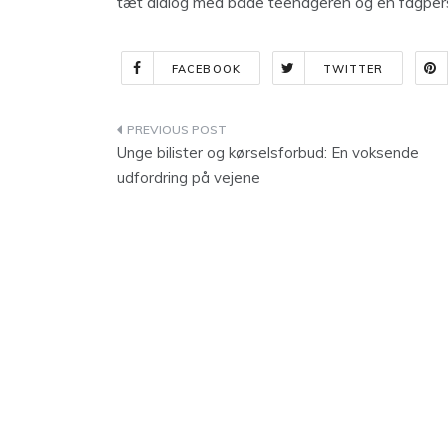
tæt dialog med både teenageren og en fagper
FACEBOOK
TWITTER
Indlægsnavigation
Unge bilister og kørselsforbud: En voksende
udfordring på vejene