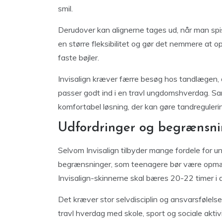
smil.
Derudover kan alignerne tages ud, når man spiser
en større fleksibilitet og gør det nemmere a
faste bøjler.
Invisalign kræver færre besøg hos tandlægen, d
passer godt ind i en travl ungdomshverdag. Samle
komfortabel løsning, der kan gøre tandregulerin
Udfordringer og begrænsni
Selvom Invisalign tilbyder mange fordele for u
begrænsninger, som teenagere bør være opmær
Invisalign-skinnerne skal bæres 20-22 timer i 
Det kræver stor selvdisciplin og ansvarsfølelse
travl hverdag med skole, sport og sociale akti