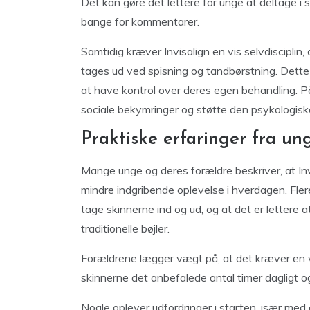
Det kan gøre det lettere for unge at deltage i s
bange for kommentarer.
Samtidig kræver Invisalign en vis selvdiscipli
tages ud ved spisning og tandbørstning. Dette
at have kontrol over deres egen behandling. P
sociale bekymringer og støtte den psykologisk
Praktiske erfaringer fra un
Mange unge og deres forældre beskriver, at Invi
mindre indgribende oplevelse i hverdagen. Fler
tage skinnerne ind og ud, og at det er letter
traditionelle bøjler.
Forældrene lægger vægt på, at det kræver en v
skinnerne det anbefalede antal timer dagligt og 
Nogle oplever udfordringer i starten, især med 