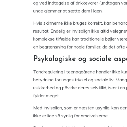
og ved indtagelse af drikkevarer (undtagen vand
unge glemmer at sætte dem i igen.
Hvis skinnerne ikke bruges korrekt, kan behandli
resultat. Endelig er Invisalign ikke altid velegne
komplekse tilfælde kan traditionelle bøjler væ
en begrænsning for nogle familier, da det ofte
Psykologiske og sociale as
Tandregulering i teenageårene handler ikke kun
betydning for unges trivsel og sociale liv. Mang
usikkerhed og påvirke deres selvtillid, især i 
fylder meget.
Med Invisalign, som er næsten usynlig, kan de
ikke er lige så synlig for omgivelserne.