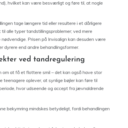
), hvilket kan være besværligt og føre til, at nogle
ngen tage længere tid eller resultere i et dårligere
t til alle typer tandstillingsproblemer; ved mere
re nødvendige. Prisen på Invisalign kan desuden være
 er dyrere end andre behandlingsformer.
pekter ved tandregulering
 om at få et flottere smil – det kan også have stor
e teenagere oplever, at synlige bøjler kan føre til
en periode, hvor udseende og accept fra jævnaldrende
nne bekymring mindskes betydeligt, fordi behandlingen