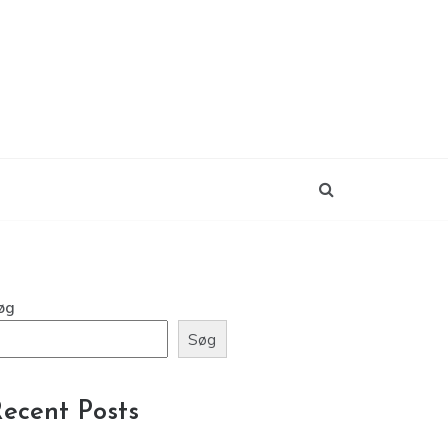
øg
Søg
ecent Posts