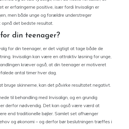
t er erfaringerne positive, især fordi Invisalign er
agen, men både unge og forældre understreger
 opnå det bedste resultat.
 for din teenager?
valg for din teenager, er det vigtigt at tage både de
gtning. Invisalign kan være en attraktiv løsning for unge,
andlingen kræver også, at din teenager er motiveret
falede antal timer hver dag.
t bruge skinnerne, kan det påvirke resultatet negativt.
gnede til behandling med Invisalign, og en grundig
t er derfor nødvendig. Det kan også være værd at
ere end traditionelle bøjler. Samlet set afhænger
behov og økonomi – og derfor bør beslutningen træffes i