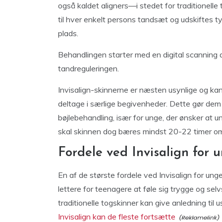
også kaldet aligners—i stedet for traditionelle 
til hver enkelt persons tandsæt og udskiftes t
plads.
Behandlingen starter med en digital scanning a
tandreguleringen.
Invisalign-skinnerne er næsten usynlige og kan
deltage i særlige begivenheder. Dette gør dem til
bøjlebehandling, især for unge, der ønsker at u
skal skinnen dog bæres mindst 20-22 timer o
Fordele ved Invisalign for 
En af de største fordele ved Invisalign for unge
lettere for teenagere at føle sig trygge og se
traditionelle togskinner kan give anledning til u
Invisalign kan de fleste fortsætte