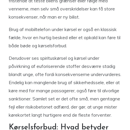
fristende at teste bilens grænser eller følge med
vennerne, men selv små overskridelser kan få store
konsekvenser, når man er ny bilist.
Brug af mobiltelefon under kørsel er også en klassisk
fælde, hvor en hurtig besked eller et opkald kan føre til
både bøde og kørselsforbud.
Derudover ses spirituskørsel og kørsel under
påvirkning af euforiserende stoffer desværre stadig
blandt unge, ofte fordi konsekvenserne undervurderes.
Endelig kan manglende brug af sikkerhedssele, eller at
køre med for mange passagerer, også føre til alvorlige
sanktioner. Samlet set er det ofte små, men gentagne
fejl eller risikobetonet adfærd, der gør, at unge mister
kørekortet langt hurtigere end de fleste forventer.
Kørselsforbud: Hvad betyder