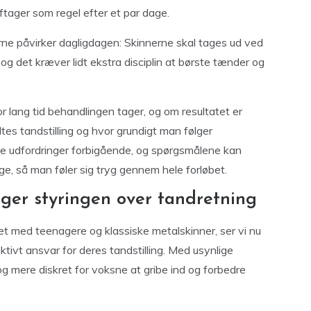
ftager som regel efter et par dage.
rne påvirker dagligdagen: Skinnerne skal tages ud ved
og det kræver lidt ekstra disciplin at børste tænder og
or lang tid behandlingen tager, og om resultatet er
es tandstilling og hvor grundigt man følger
te udfordringer forbigående, og spørgsmålene kan
, så man føler sig tryg gennem hele forløbet.
ager styringen over tandretning
det med teenagere og klassiske metalskinner, ser vi nu
ktivt ansvar for deres tandstilling. Med usynlige
 og mere diskret for voksne at gribe ind og forbedre