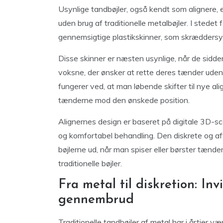
Usynlige tandbøjler, også kendt som alignere, 
uden brug af traditionelle metalbøjler. I stedet
gennemsigtige plastikskinner, som skræddersyes
Disse skinner er næsten usynlige, når de sidder
voksne, der ønsker at rette deres tænder uden
fungerer ved, at man løbende skifter til nye al
tænderne mod den ønskede position.
Alignernes design er baseret på digitale 3D-sc
og komfortabel behandling. Den diskrete og af
bøjlerne ud, når man spiser eller børster tænd
traditionelle bøjler.
Fra metal til diskretion: In
gennembrud
Traditionelle tandbøjler af metal har i årtier v