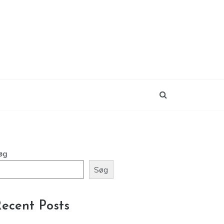
øg
Søg
ecent Posts