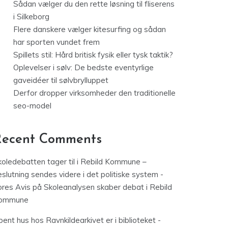
Sådan vælger du den rette løsning til fliserens
i Silkeborg
Flere danskere vælger kitesurfing og sådan
har sporten vundet frem
Spillets stil: Hård britisk fysik eller tysk taktik?
Oplevelser i sølv: De bedste eventyrlige
gaveidéer til sølvbrylluppet
Derfor dropper virksomheder den traditionelle
seo-model
Recent Comments
koledebatten tager til i Rebild Kommune –
slutning sendes videre i det politiske system -
ores Avis
på
Skoleanalysen skaber debat i Rebild
ommune
ent hus hos Ravnkildearkivet er i biblioteket -