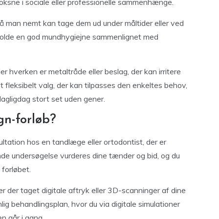
voksne i sociale eller professionelle sammenhænge.
 så man nemt kan tage dem ud under måltider eller ved
retholde en god mundhygiejne sammenlignet med
 hverken er metaltråde eller beslag, der kan irritere
et fleksibelt valg, der kan tilpasses den enkeltes behov,
agligdag stort set uden gener.
gn-forløb?
ultation hos en tandlæge eller ortodontist, der er
ende undersøgelse vurderes dine tænder og bid, og du
 forløbet.
er der taget digitale aftryk eller 3D-scanninger af dine
lig behandlingsplan, hvor du via digitale simulationer
n går i gang.