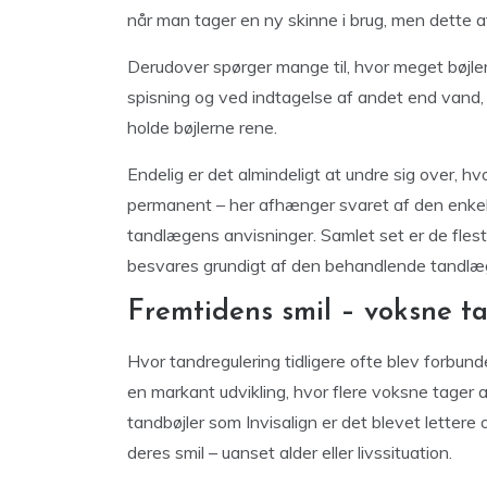
når man tager en ny skinne i brug, men dette a
Derudover spørger mange til, hvor meget bøjle
spisning og ved indtagelse af andet end vand, 
holde bøjlerne rene.
Endelig er det almindeligt at undre sig over, hv
permanent – her afhænger svaret af den enkelt
tandlægens anvisninger. Samlet set er de fles
besvares grundigt af den behandlende tandlæge
Fremtidens smil – voksne t
Hvor tandregulering tidligere ofte blev forbun
en markant udvikling, hvor flere voksne tager a
tandbøjler som Invisalign er det blevet lettere
deres smil – uanset alder eller livssituation.