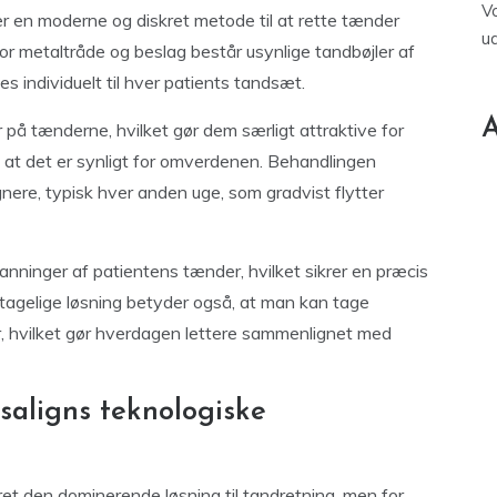
V
er en moderne og diskret metode til at rette tænder
u
 for metaltråde og beslag består usynlige tandbøjler af
 individuelt til hver patients tandsæt.
A
 på tænderne, hvilket gør dem særligt attraktive for
 at det er synligt for omverdenen. Behandlingen
ignere, typisk hver anden uge, som gradvist flytter
anninger af patientens tænder, hvilket sikrer en præcis
tagelige løsning betyder også, at man kan tage
er, hvilket gør hverdagen lettere sammenlignet med
visaligns teknologiske
æret den dominerende løsning til tandretning, men for