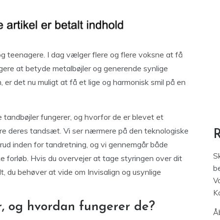
g teenagere. I dag vælger flere og flere voksne at få
gere at betyde metalbøjler og generende synlige
, er det nu muligt at få et lige og harmonisk smil på en
e tandbøjler fungerer, og hvorfor de er blevet et
dre deres tandsæt. Vi ser nærmere på den teknologiske
embrud inden for tandretning, og vi gennemgår både
S
ke forløb. Hvis du overvejer at tage styringen over dit
be
lt, du behøver at vide om Invisalign og usynlige
V
K
r, og hvordan fungerer de?
Åb