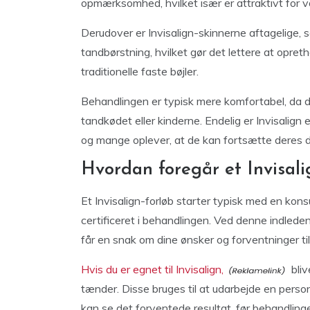
opmærksomhed, hvilket især er attraktivt for 
Derudover er Invisalign-skinnerne aftagelige,
tandbørstning, hvilket gør det lettere at op
traditionelle faste bøjler.
Behandlingen er typisk mere komfortabel, da der
tandkødet eller kinderne. Endelig er Invisalign 
og mange oplever, at de kan fortsætte deres d
Hvordan foregår et Invisali
Et Invisalign-forløb starter typisk med en kons
certificeret i behandlingen. Ved denne indled
får en snak om dine ønsker og forventninger til
Hvis du er egnet til Invisalign,
bliv
tænder. Disse bruges til at udarbejde en person
kan se det forventede resultat, før behandlinge