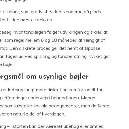
astskinner, som gradvist rykker tænderne på plads.
ter til den næste i rækken.
søg, hvor tandlægen følger udviklingen og sikrer, at
arer som regel mellem 6 og 18 måneder, afhængigt af
at. Den diskrete proces gør det nemt at tilpasse
kan tages ud ved spisning og tandbørstning, hvilket gør
 bøjler.
ørgsmål om usynlige bøjler
 tandretning langt mere diskret og komfortabelt for
 udfordringer undervejs i behandlingen. Mange
er samtaler eller sociale arrangementer, men de fleste
ver en naturlig del af hverdagen.
ng – i starten kan der være let ubehag eller ømhed,