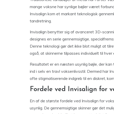
mange voksne har synlige bøjler været forbun
Invisalign kom et markant teknologisk gennemb
tandretning.
Invisalign benytter sig af avanceret 3D-scann
designes en serie gennemsigtige, specialfremst
Denne teknologi gør det ikke blot muligt at tilr
også, at skinnerne tilpasses individuelt til hver
Resultatet er en næsten usynlig bøjle, der kan
ind i selv en travl voksenlivsstil. Dermed har In
ofte stigmatiserende indgreb til en diskret, k
Fordele ved Invisalign for
En af de største fordele ved Invisalign for v
usynlig. De gennemsigtige skinner gør det muli