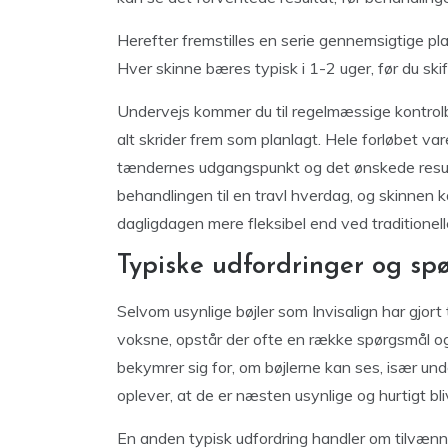
Herefter fremstilles en serie gennemsigtige pl
Hver skinne bæres typisk i 1-2 uger, før du skif
Undervejs kommer du til regelmæssige kontrolbe
alt skrider frem som planlagt. Hele forløbet v
tændernes udgangspunkt og det ønskede result
behandlingen til en travl hverdag, og skinnen 
dagligdagen mere fleksibel end ved traditionelle
Typiske udfordringer og sp
Selvom usynlige bøjler som Invisalign har gjort
voksne, opstår der ofte en række spørgsmål og
bekymrer sig for, om bøjlerne kan ses, især und
oplever, at de er næsten usynlige og hurtigt bli
En anden typisk udfordring handler om tilvænni