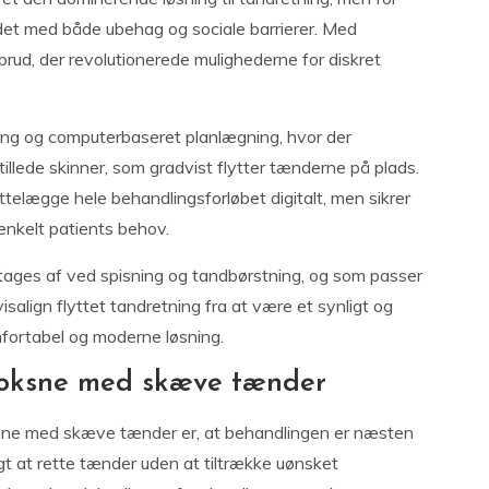
det med både ubehag og sociale barrierer. Med
rud, der revolutionerede mulighederne for diskret
ing og computerbaseret planlægning, hvor der
illede skinner, som gradvist flytter tænderne på plads.
ettelægge hele behandlingsforløbet digitalt, men sikrer
 enkelt patients behov.
 tages af ved spisning og tandbørstning, og som passer
visalign flyttet tandretning fra at være et synligt og
omfortabel og moderne løsning.
 voksne med skæve tænder
oksne med skæve tænder er, at behandlingen er næsten
gt at rette tænder uden at tiltrække uønsket