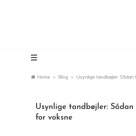
Skip
to
content
Home
»
Blog
»
Usynlige tandbøjler: Sådan 
Usynlige tandbøjler: Sådan 
for voksne