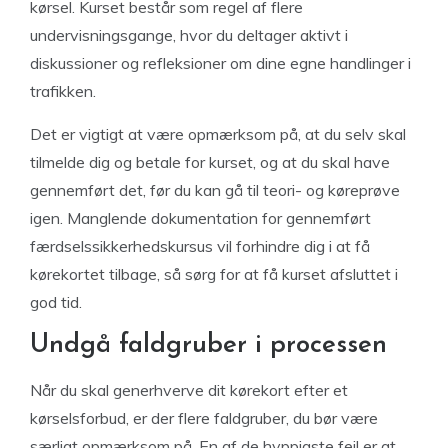
kørsel. Kurset består som regel af flere
undervisningsgange, hvor du deltager aktivt i
diskussioner og refleksioner om dine egne handlinger i
trafikken.
Det er vigtigt at være opmærksom på, at du selv skal
tilmelde dig og betale for kurset, og at du skal have
gennemført det, før du kan gå til teori- og køreprøve
igen. Manglende dokumentation for gennemført
færdselssikkerhedskursus vil forhindre dig i at få
kørekortet tilbage, så sørg for at få kurset afsluttet i
god tid.
Undgå faldgruber i processen
Når du skal generhverve dit kørekort efter et
kørselsforbud, er der flere faldgruber, du bør være
særligt opmærksom på. En af de hyppigste fejl er at