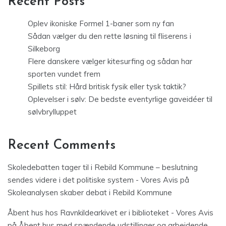
Recent Posts
Oplev ikoniske Formel 1-baner som ny fan
Sådan vælger du den rette løsning til fliserens i
Silkeborg
Flere danskere vælger kitesurfing og sådan har
sporten vundet frem
Spillets stil: Hård britisk fysik eller tysk taktik?
Oplevelser i sølv: De bedste eventyrlige gaveidéer til
sølvbrylluppet
Recent Comments
Skoledebatten tager til i Rebild Kommune – beslutning
sendes videre i det politiske system - Vores Avis
på
Skoleanalysen skaber debat i Rebild Kommune
Åbent hus hos Ravnkildearkivet er i biblioteket - Vores Avis
på
Åbent hus med spændende udstillinger og arbejdende