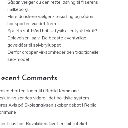
Sådan vælger du den rette løsning til fliserens
i Silkeborg
Flere danskere vælger kitesurfing og sådan
har sporten vundet frem
Spillets stil: Hård britisk fysik eller tysk taktik?
Oplevelser i sølv: De bedste eventyrlige
gaveidéer til sølvbrylluppet
Derfor dropper virksomheder den traditionelle
seo-model
Recent Comments
koledebatten tager til i Rebild Kommune –
slutning sendes videre i det politiske system -
ores Avis
på
Skoleanalysen skaber debat i Rebild
ommune
ent hus hos Ravnkildearkivet er i biblioteket -