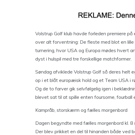
Volstrup Golf klub havde forleden premiere på
over alt forventning: De fleste med blot en lill
turnering, hvor USA og Europa mødes hvert 
dyst i hulspil med tre forskellige matchformer.
Søndag afviklede Volstrup Golf så deres helt 
op i et blåt europæisk hold og et Team USA i r
Og de to farver gik selvfølgelig igen i beklædn
blevet sat til at spille enten foursome, fourball e
Kampråb, storskærm og fælles morgenbord
Dagen begyndte med fælles morgenbord kl. 8 me
Der blev prikket en del til hinanden både ved