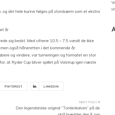
V
u
op, og det hele kunne følges på storskærm som et ekstra
A
et år
rede sig bedst. Med cifrene 10,5 – 7,5 vandt de ikke
 men også håneretten i det kommende år.
bere og vindere, var turneringen og formatet en stor
or, at Ryder Cup bliver spillet på Volstrup igen næste
PINTEREST
LINKEDIN
Den legendariske original ”Tordenkalven” på de
skrå brædder den 8. juni