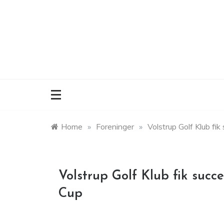
Skip
to
content
Home
»
Foreninger
»
Volstrup Golf Klub f
Volstrup Golf Klub fik suc
Cup