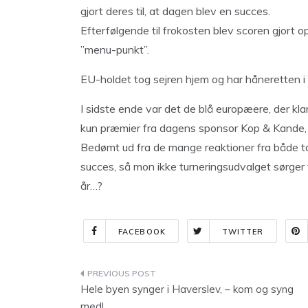
gjort deres til, at dagen blev en succes.
Efterfølgende til frokosten blev scoren gjort 
”menu-punkt”.
EU-holdet tog sejren hjem og har håneretten i 
I sidste ende var det de blå europæere, der kla
kun præmier fra dagens sponsor Kop & Kande,
Bedømt ud fra de mange reaktioner fra både ta
succes, så mon ikke turneringsudvalget sørger f
år…?
FACEBOOK
TWITTER
Indlægsnavigation
Hele byen synger i Haverslev, – kom og syng
med!