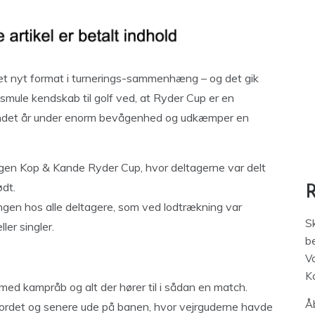
 et nyt format i turnerings-sammenhæng – og det gik
e smule kendskab til golf ved, at Ryder Cup er en
andet år under enorm bevågenhed og udkæmper en
egen Kop & Kande Ryder Cup, hvor deltagerne var delt
ødt.
ingen hos alle deltagere, som ved lodtrækning var
S
ller singler.
be
V
K
d kampråb og alt der hører til i sådan en match.
Åb
 bordet og senere ude på banen, hvor vejrguderne havde