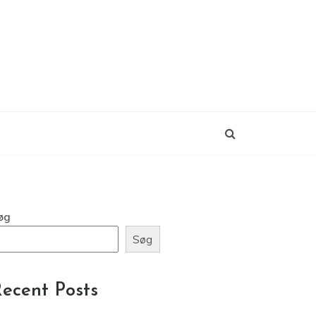
øg
Søg
ecent Posts