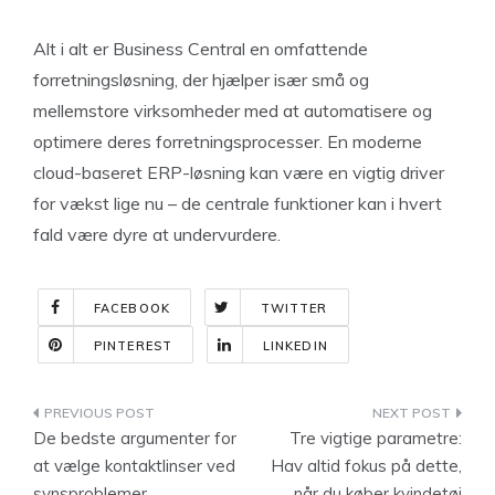
Alt i alt er Business Central en omfattende
forretningsløsning, der hjælper især små og
mellemstore virksomheder med at automatisere og
optimere deres forretningsprocesser. En moderne
cloud-baseret ERP-løsning kan være en vigtig driver
for vækst lige nu – de centrale funktioner kan i hvert
fald være dyre at undervurdere.
FACEBOOK
TWITTER
PINTEREST
LINKEDIN
Indlægsnavigation
De bedste argumenter for
Tre vigtige parametre:
at vælge kontaktlinser ved
Hav altid fokus på dette,
synsproblemer
når du køber kvindetøj