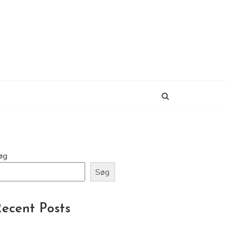
øg
Søg
ecent Posts