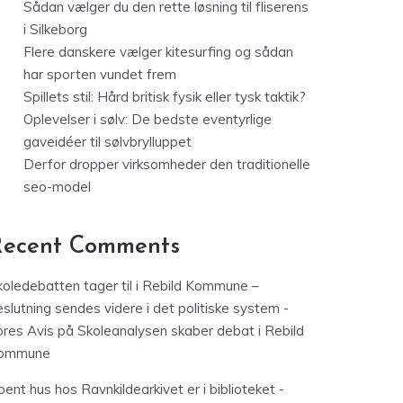
Sådan vælger du den rette løsning til fliserens
i Silkeborg
Flere danskere vælger kitesurfing og sådan
har sporten vundet frem
Spillets stil: Hård britisk fysik eller tysk taktik?
Oplevelser i sølv: De bedste eventyrlige
gaveidéer til sølvbrylluppet
Derfor dropper virksomheder den traditionelle
seo-model
Recent Comments
koledebatten tager til i Rebild Kommune –
slutning sendes videre i det politiske system -
ores Avis
på
Skoleanalysen skaber debat i Rebild
ommune
ent hus hos Ravnkildearkivet er i biblioteket -