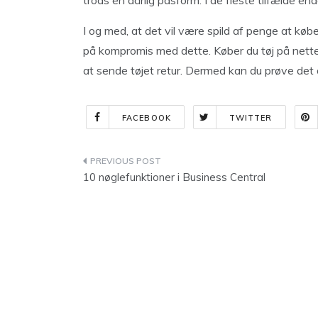
trods en dårlig pasform. I de fleste tilfælde en
I og med, at det vil være spild af penge at købe 
på kompromis med dette. Køber du tøj på nettet
at sende tøjet retur. Dermed kan du prøve det
FACEBOOK
TWITTER
Indlægsnavigation
10 nøglefunktioner i Business Central