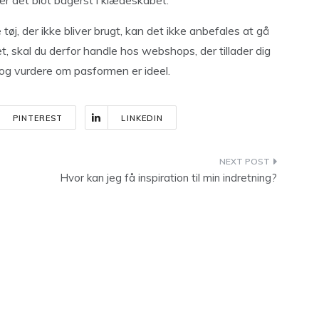
der det blot bagerst i klædeskabet.
tøj, der ikke bliver brugt, kan det ikke anbefales at gå
, skal du derfor handle hos webshops, der tillader dig
 og vurdere om pasformen er ideel.
PINTEREST
LINKEDIN
Hvor kan jeg få inspiration til min indretning?