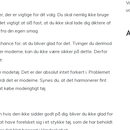
V
u
 der er vigtige for dit valg. Du skal nemlig ikke bruge
et vigtigt at slå fast, at du ikke skal lade dig diktere af
 fra din egen smag.
A
hance for, at du bliver glad for det. Tvinger du derimod
t er moderne, kan du ikke være sikker på dette. Derfor
e.
 modetøj. Det er der absolut intet forkert i. Problemet
ordi det er moderne. Synes du, at det harmonerer fint
at købe moderigtigt tøj.
hvis den ikke sidder godt på dig, bliver du ikke glad for
t have forelsket sig i et stykke tøj, som de har beholdt