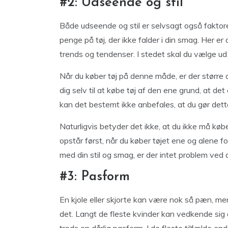
#2: Udseende og stil
Både udseende og stil er selvsagt også faktorer,
penge på tøj, der ikke falder i din smag. Her er d
trends og tendenser. I stedet skal du vælge ud
Når du køber tøj på denne måde, er der større c
dig selv til at købe tøj af den ene grund, at de
kan det bestemt ikke anbefales, at du gør dett
Naturligvis betyder det ikke, at du ikke må købe
opstår først, når du køber tøjet ene og alene f
med din stil og smag, er der intet problem ved 
#3: Pasform
En kjole eller skjorte kan være nok så pæn, men 
det. Langt de fleste kvinder kan vedkende sig a