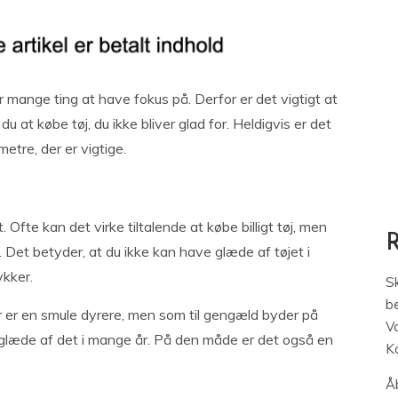
er mange ting at have fokus på. Derfor er det vigtigt at
u at købe tøj, du ikke bliver glad for. Heldigvis er det
etre, der er vigtige.
. Ofte kan det virke tiltalende at købe billigt tøj, men
Det betyder, at du ikke kan have glæde af tøjet i
tykker.
S
be
er er en smule dyrere, men som til gengæld byder på
V
ve glæde af det i mange år. På den måde er det også en
K
Åb