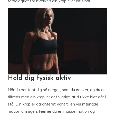
fordelagtigt for hverken din krop eller dit sind!
Hold dig fysisk aktiv
Når du har tabt dig så meget, som du ønsker, og du er
tilfreds med din krop, er det vigtigt, at du ikke blot går i
stå. Din krop er garanteret vant til en vis mængde
motion om ugen. Fjerner du en masse motion og