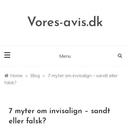
Skip
to
content
Vores-avis.dk
Menu
Home
»
Blog
»
7 myter om invisalign – sandt eller
falsk?
7 myter om invisalign – sandt
eller falsk?