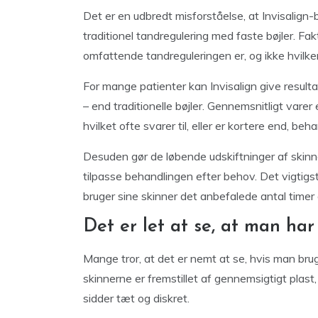
Det er en udbredt misforståelse, at Invisalign
traditionel tandregulering med faste bøjler. F
omfattende tandreguleringen er, og ikke hvilk
For mange patienter kan Invisalign give resultat
– end traditionelle bøjler. Gennemsnitligt var
hvilket ofte svarer til, eller er kortere end, be
Desuden gør de løbende udskiftninger af skinn
tilpasse behandlingen efter behov. Det vigtigs
bruger sine skinner det anbefalede antal time
Det er let at se, at man har
Mange tror, at det er nemt at se, hvis man brug
skinnerne er fremstillet af gennemsigtigt plast,
sidder tæt og diskret.