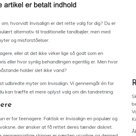
om, hvorvidt Invisalign er det rette valg for dig? Du er
ulært alternativ til traditionelle tandbøjler, men med
yter og misforståelser.
agere, eller at det ikke virker lige så godt som en
ris eller hvor synlig behandlingen egentlig er. Men hvor
påstande holder slet ikke vand?
est udbredte myter om Invisalign. Vi gennemgår én for
 du kan træffe et mere oplyst valg om din tandretning.
S
gere
be
V
kun er for teenagere. Faktisk er Invisalign en populær og
K
oksne, der ønsker at få rettet deres tænder diskret.
Åb
de gennemsigtige skinner er næsten usynlige og dermed