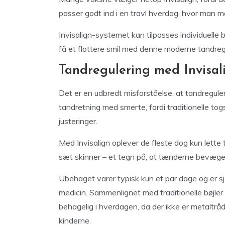
passer godt ind i en travl hverdag, hvor man må
Invisalign-systemet kan tilpasses individuelle b
få et flottere smil med denne moderne tandreg
Tandregulering med Invisal
Det er en udbredt misforståelse, at tandregule
tandretning med smerte, fordi traditionelle to
justeringer.
Med Invisalign oplever de fleste dog kun lette 
sæt skinner – et tegn på, at tænderne bevæger
Ubehaget varer typisk kun et par dage og er sj
medicin. Sammenlignet med traditionelle bøjler
behagelig i hverdagen, da der ikke er metaltråde
kinderne.