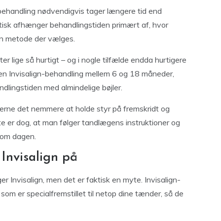
-behandling nødvendigvis tager længere tid end
aktisk afhænger behandlingstiden primært af, hvor
en metode der vælges.
er lige så hurtigt – og i nogle tilfælde endda hurtigere
er en Invisalign-behandling mellem 6 og 18 måneder,
handlingstiden med almindelige bøjler.
erne det nemmere at holde styr på fremskridt og
te er dog, at man følger tandlægens instruktioner og
r om dagen.
 Invisalign på
er Invisalign, men det er faktisk en myte. Invisalign-
 som er specialfremstillet til netop dine tænder, så de