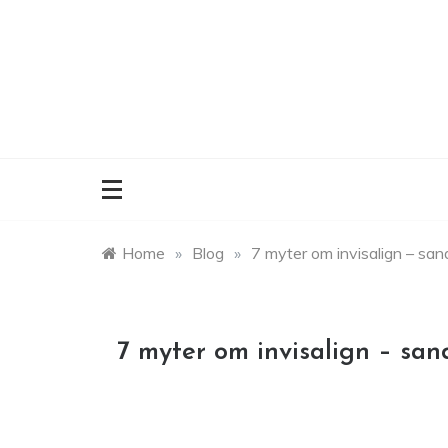
Skip
to
content
Home
»
Blog
»
7 myter om invisalign – sand
7 myter om invisalign – sand