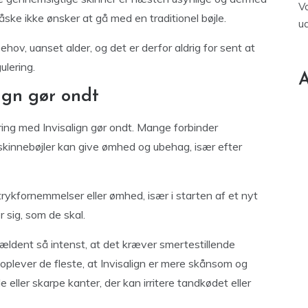
V
ske ikke ønsker at gå med en traditionel bøjle.
u
ehov, uanset alder, og det er derfor aldrig for sent at
ulering.
A
ign gør ondt
ring med Invisalign gør ondt. Mange forbinder
gskinnebøjler kan give ømhed og ubehag, især efter
trykfornemmelser eller ømhed, især i starten af et nyt
 sig, som de skal.
ældent så intenst, at det kræver smertestillende
 oplever de fleste, at Invisalign er mere skånsom og
 eller skarpe kanter, der kan irritere tandkødet eller