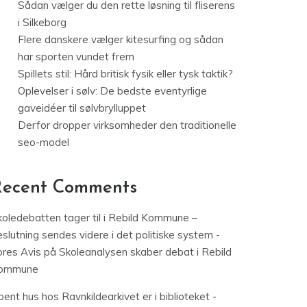
Sådan vælger du den rette løsning til fliserens
i Silkeborg
Flere danskere vælger kitesurfing og sådan
har sporten vundet frem
Spillets stil: Hård britisk fysik eller tysk taktik?
Oplevelser i sølv: De bedste eventyrlige
gaveidéer til sølvbrylluppet
Derfor dropper virksomheder den traditionelle
seo-model
Recent Comments
koledebatten tager til i Rebild Kommune –
slutning sendes videre i det politiske system -
ores Avis
på
Skoleanalysen skaber debat i Rebild
ommune
ent hus hos Ravnkildearkivet er i biblioteket -