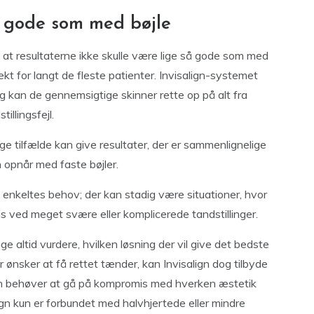
å gode som med bøjle
 at resultaterne ikke skulle være lige så gode som med
rekt for langt de fleste patienter. Invisalign-systemet
g kan de gennemsigtige skinner rette op på alt fra
illingsfejl.
ange tilfælde kan give resultater, der er sammenlignelige
 opnår med faste bøjler.
n enkeltes behov; der kan stadig være situationer, hvor
vis ved meget svære eller komplicerede tandstillinger.
e altid vurdere, hvilken løsning der vil give det bedste
er ønsker at få rettet tænder, kan Invisalign dog tilbyde
man behøver at gå på kompromis med hverken æstetik
lign kun er forbundet med halvhjertede eller mindre