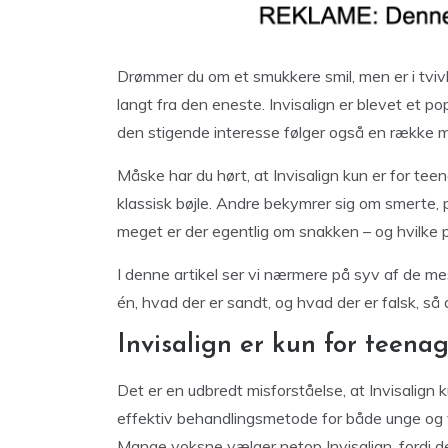
Drømmer du om et smukkere smil, men er i tvivl 
langt fra den eneste. Invisalign er blevet et pop
den stigende interesse følger også en række m
Måske har du hørt, at Invisalign kun er for teen
klassisk bøjle. Andre bekymrer sig om smerte, p
meget er der egentlig om snakken – og hvilke 
I denne artikel ser vi nærmere på syv af de m
én, hvad der er sandt, og hvad der er falsk, så
Invisalign er kun for teena
Det er en udbredt misforståelse, at Invisalign 
effektiv behandlingsmetode for både unge og v
Mange voksne vælger netop Invisalign, fordi 