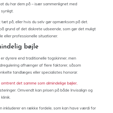
se, at du har dem på – især sammenlignet med
synligt.
 tæt på, eller hvis du selv gør opmærksom på det.
å grund af det diskrete udseende, som gør det muligt
e eller professionelle situationer.
indelig bøjle
d er dyrere end traditionelle togskinner, men
dregulering afhænger af flere faktorer, såsom
kelte tandlæges eller specialistes honorar.
te omtrent det samme som almindelige bøjler,
usteringer. Omvendt kan prisen på både Invisalign og
klinik.
gn inkluderer en række fordele, som kan have værdi for