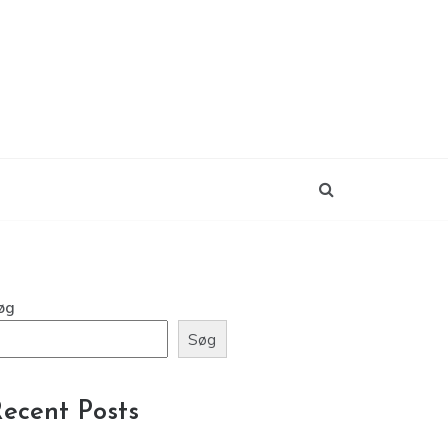
øg
Søg
ecent Posts