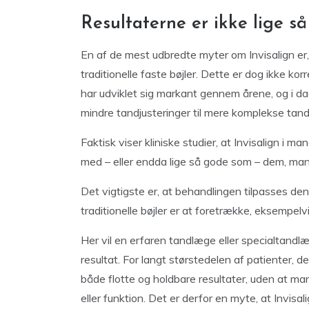
Resultaterne er ikke lige s
En af de mest udbredte myter om Invisalign er,
traditionelle faste bøjler. Dette er dog ikke kor
har udviklet sig markant gennem årene, og i da
mindre tandjusteringer til mere komplekse tandst
Faktisk viser kliniske studier, at Invisalign i m
med – eller endda lige så gode som – dem, man
Det vigtigste er, at behandlingen tilpasses de
traditionelle bøjler er at foretrække, eksempel
Her vil en erfaren tandlæge eller specialtandlæg
resultat. For langt størstedelen af patienter, d
både flotte og holdbare resultater, uden at 
eller funktion. Det er derfor en myte, at Invisa