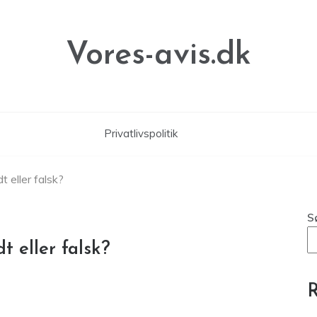
Vores-avis.dk
Privatlivspolitik
t eller falsk?
S
t eller falsk?
R