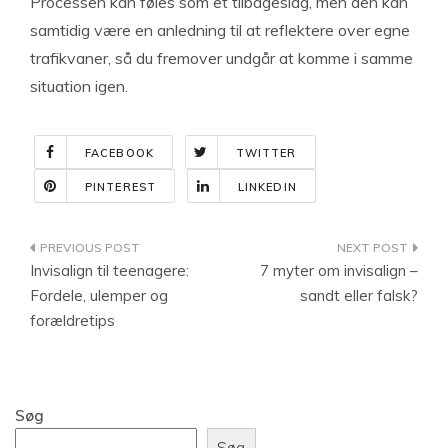
Processen kan føles som et tilbageslag, men den kan
samtidig være en anledning til at reflektere over egne
trafikvaner, så du fremover undgår at komme i samme
situation igen.
FACEBOOK
TWITTER
PINTEREST
LINKEDIN
Indlægsnavigation
Invisalign til teenagere:
7 myter om invisalign –
Fordele, ulemper og
sandt eller falsk?
forældretips
Søg
Søg