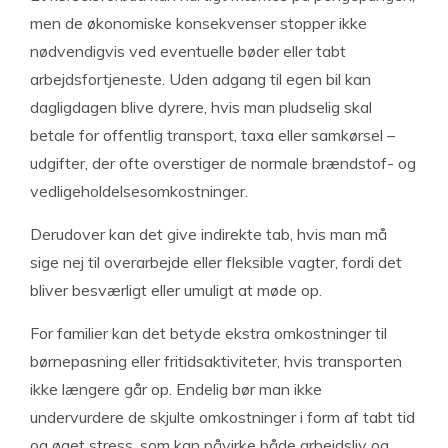
men de økonomiske konsekvenser stopper ikke
nødvendigvis ved eventuelle bøder eller tabt
arbejdsfortjeneste. Uden adgang til egen bil kan
dagligdagen blive dyrere, hvis man pludselig skal
betale for offentlig transport, taxa eller samkørsel –
udgifter, der ofte overstiger de normale brændstof- og
vedligeholdelsesomkostninger.
Derudover kan det give indirekte tab, hvis man må
sige nej til overarbejde eller fleksible vagter, fordi det
bliver besværligt eller umuligt at møde op.
For familier kan det betyde ekstra omkostninger til
børnepasning eller fritidsaktiviteter, hvis transporten
ikke længere går op. Endelig bør man ikke
undervurdere de skjulte omkostninger i form af tabt tid
og øget stress, som kan påvirke både arbejdsliv og