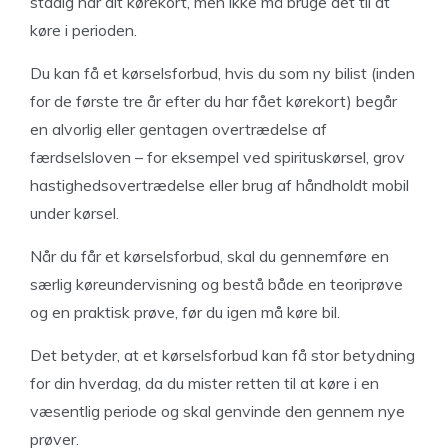
stadig har dit kørekort, men ikke må bruge det til at
køre i perioden.
Du kan få et kørselsforbud, hvis du som ny bilist (inden
for de første tre år efter du har fået kørekort) begår
en alvorlig eller gentagen overtrædelse af
færdselsloven – for eksempel ved spirituskørsel, grov
hastighedsovertrædelse eller brug af håndholdt mobil
under kørsel.
Når du får et kørselsforbud, skal du gennemføre en
særlig køreundervisning og bestå både en teoriprøve
og en praktisk prøve, før du igen må køre bil.
Det betyder, at et kørselsforbud kan få stor betydning
for din hverdag, da du mister retten til at køre i en
væsentlig periode og skal genvinde den gennem nye
prøver.