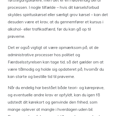
førstegangskørere, men det er en nødvendig del af
processen. I nogle tilfælde – hvis dit kørselsforbud
skyldes spirituskørsel eller særligt grov kørsel – kan det
desuden være et krav, at du gennemfører et kursus i
alkohol- eller trafikadfærd, før du kan gå op til
prøverne.
Det er også vigtigt at være opmærksom på, at de
administrative processer hos politiet og
Færdselsstyrelsen kan tage tid, så det gælder om at
være tålmodig og holde sig opdateret på, hvornår du
kan starte og bestille tid til prøverne.
Når du endelig har bestået både teori- og køreprøve,
og eventuelle andre krav er opfyldt, kan du igen få
udstedt dit kørekort og genvinde den frihed, som
mange oplever at mangle i hverdagen uden bil.