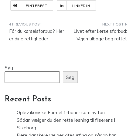
PINTEREST
LINKEDIN
Indlægsnavigation
Får du kørselsforbud? Her
Livet efter kørselsforbud:
er dine rettigheder
Vejen tilbage bag rattet
Søg
Søg
Recent Posts
Oplev ikoniske Formel 1-baner som ny fan
Sådan vælger du den rette løsning til fliserens i
Silkeborg
Flere danskere vælger kitesurfing og sådan har