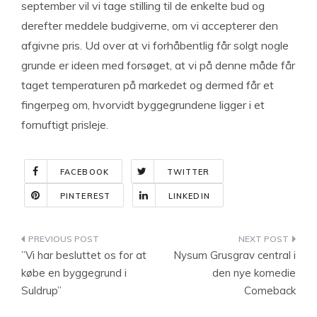
september vil vi tage stilling til de enkelte bud og
derefter meddele budgiverne, om vi accepterer den
afgivne pris. Ud over at vi forhåbentlig får solgt nogle
grunde er ideen med forsøget, at vi på denne måde får
taget temperaturen på markedet og dermed får et
fingerpeg om, hvorvidt byggegrundene ligger i et
fornuftigt prisleje.
FACEBOOK
TWITTER
PINTEREST
LINKEDIN
Indlægsnavigation
”Vi har besluttet os for at
Nysum Grusgrav central i
købe en byggegrund i
den nye komedie
Suldrup”
Comeback