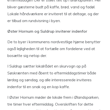
eftermiddagen Der er stillet telt op i Brøndparken. Her
bliver gæsterne budt på kaffe, brød, vand og fadøl.
Lokale håndværkere er inviteret til at deltage, og der
er tilbud om rundvisning i byen.
Øster Hornum og Suldrup inviterer indenfor
De to byer i kommunens nordvestlige hjørne benytter
også lejligheden til at fortælle om fordelene ved at
bosætte sig netop der.
I Suldrup sætter lokalrådet en skurvogn op på
Søskrænten med åbent to eftermiddagstimer både
lørdag og søndag, og alle interesserede inviteres
indenfor til en snak og en kop kaffe.
I Øster Hornum møder de lokale frem i Ølandsparken,
tre timer hver eftermiddag. Overskriften for dette