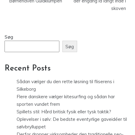
Børnehaven Guldklumpen
der engang lå langt inde i
skoven
Søg
Søg
Recent Posts
Sådan vælger du den rette løsning til fliserens i
Silkeborg
Flere danskere vælger kitesurfing og sådan har
sporten vundet frem
Spillets stil: Hård britisk fysik eller tysk taktik?
Oplevelser i sølv: De bedste eventyrlige gaveidéer til
sølvbrylluppet
Derfor dropper virksomheder den traditionelle seo-