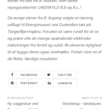
elever fra alle tre 8.-klasser, som vandt
rejsegavekortet: UNDSKYLD 8.b og 8.c..!
De øvrige elever fra 8. årgang valgte en lærerig
udflugt til Energimuseet ved Gudenåen tæt på
Tange/Bjerringbro. Foruden at være rundt for at se
og prøve alle de mange spændende elektriske
indretninger fra fortid og nutid, fik eleverne lejlighed
til at bygge deres egne vindmøller. Fotoet viser et af
de flotte, færdige resultater.
FACEBOOK
TWITTER
PINTEREST
LINKEDIN
Indlægsnavigation
Ny vuggestue ved
Grynderup – landsbyen,