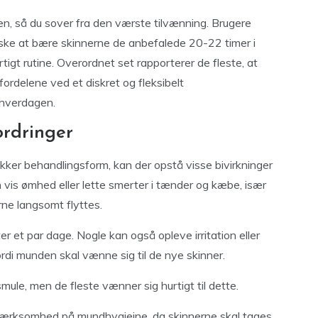
enen, så du sover fra den værste tilvænning. Brugere
 huske at bære skinnerne de anbefalede 20-22 timer i
tigt rutine. Overordnet set rapporterer de fleste, at
fordelene ved et diskret og fleksibelt
 hverdagen.
ordringer
kker behandlingsform, kan der opstå visse bivirkninger
n vis ømhed eller lette smerter i tænder og kæbe, især
rne langsomt flyttes.
r et par dage. Nogle kan også opleve irritation eller
ordi munden skal vænne sig til de nye skinner.
ule, men de fleste vænner sig hurtigt til dette.
ærksomhed på mundhygiejne, da skinnerne skal tages