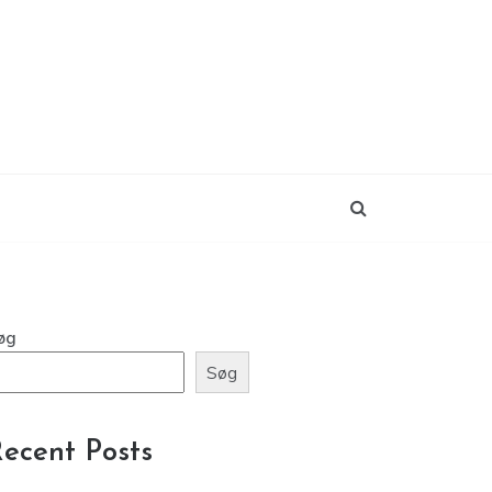
øg
Søg
ecent Posts