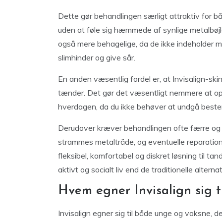
Dette gør behandlingen særligt attraktiv for 
uden at føle sig hæmmede af synlige metalbøjle
også mere behagelige, da de ikke indeholder me
slimhinder og give sår.
En anden væsentlig fordel er, at Invisalign-skin
tænder. Det gør det væsentligt nemmere at opr
hverdagen, da du ikke behøver at undgå beste
Derudover kræver behandlingen ofte færre og k
strammes metaltråde, og eventuelle reparatione
fleksibel, komfortabel og diskret løsning til ta
aktivt og socialt liv end de traditionelle altern
Hvem egner Invisalign sig t
Invisalign egner sig til både unge og voksne, 