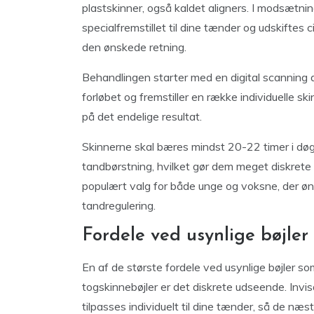
plastskinner, også kaldet aligners. I modsætning 
specialfremstillet til dine tænder og udskiftes 
den ønskede retning.
Behandlingen starter med en digital scanning 
forløbet og fremstiller en række individuelle s
på det endelige resultat.
Skinnerne skal bæres mindst 20-22 timer i dø
tandbørstning, hvilket gør dem meget diskrete 
populært valg for både unge og voksne, der øns
tandregulering.
Fordele ved usynlige bøjler 
En af de største fordele ved usynlige bøjler s
togskinnebøjler er det diskrete udseende. Invi
tilpasses individuelt til dine tænder, så de næs