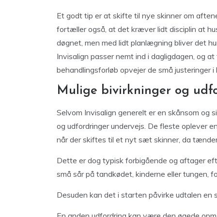
Et godt tip er at skifte til nye skinner om aft
fortæller også, at det kræver lidt disciplin at
døgnet, men med lidt planlægning bliver det hur
Invisalign passer nemt ind i dagligdagen, og at 
behandlingsforløb opvejer de små justeringer i
Mulige bivirkninger og udf
Selvom Invisalign generelt er en skånsom og si
og udfordringer undervejs. De fleste oplever e
når der skiftes til et nyt sæt skinner, da tænde
Dette er dog typisk forbigående og aftager efte
små sår på tandkødet, kinderne eller tungen, f
Desuden kan det i starten påvirke udtalen en sm
En anden udfordring kan være den øgede opm