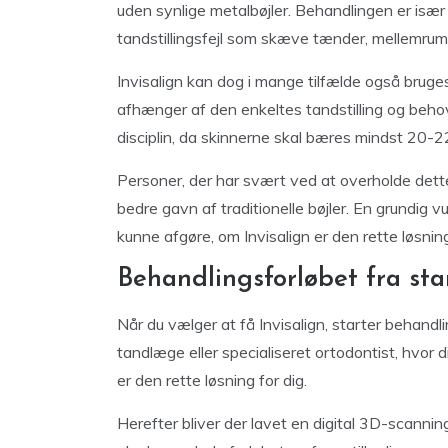
uden synlige metalbøjler. Behandlingen er især
tandstillingsfejl som skæve tænder, mellemrum 
Invisalign kan dog i mange tilfælde også bruge
afhænger af den enkeltes tandstilling og behov
disciplin, da skinnerne skal bæres mindst 20-22
Personer, der har svært ved at overholde dette,
bedre gavn af traditionelle bøjler. En grundig v
kunne afgøre, om Invisalign er den rette løsnin
Behandlingsforløbet fra start
Når du vælger at få Invisalign, starter behand
tandlæge eller specialiseret ortodontist, hvor
er den rette løsning for dig.
Herefter bliver der lavet en digital 3D-scanning