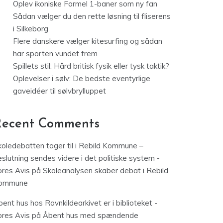
Oplev ikoniske Formel 1-baner som ny fan
Sådan vælger du den rette løsning til fliserens
i Silkeborg
Flere danskere vælger kitesurfing og sådan
har sporten vundet frem
Spillets stil: Hård britisk fysik eller tysk taktik?
Oplevelser i sølv: De bedste eventyrlige
gaveidéer til sølvbrylluppet
Recent Comments
koledebatten tager til i Rebild Kommune –
slutning sendes videre i det politiske system -
ores Avis
på
Skoleanalysen skaber debat i Rebild
ommune
ent hus hos Ravnkildearkivet er i biblioteket -
ores Avis
på
Åbent hus med spændende