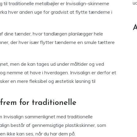
u
til traditionelle metalbøjler er Invisalign-skinnerne
cirka hver anden uge for gradvist at flytte tænderne i
A
af dine tænder, hvor tandlægen planlægger hele
kinner, der hver især flytter tænderne en smule tættere
gnet, men de kan tages ud under måltider og ved
og nemme at have i hverdagen. Invisalign er derfor et
ker en mere fleksibel og æstetisk løsning til
frem for traditionelle
om Invisalign sammenlignet med traditionelle
salign består af gennemsigtige plastikskinner, som
ten ikke kan ses, når du har dem på.