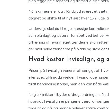
planlægge hele forløbet og fremstille dine perso
Når skinnerne er klar, får du udleveret et sæt 
døgnet og skifte til et nyt sæt hver 1.-2. uge, 
Undervejs skal du til regelmæssige kontrolbesø
som planlagt og justerer forløbet ved behov. 
afhængig af hvor meget tænderne skal rettes. N
der skal holde tænderne på plads og sikre det fl
Hvad koster Invisalign, og
Prisen på Invisalign varierer afhængigt af, hv
eller specialklinik du vælger. Typisk ligger pr
fuldt behandlingsforløb, men den kan både være
Nogle klinikker tilbyder afdragsordninger, så 
hvorvidt Invisalign er pengene værd, afhænger m
tage af og på, og mange oplever større komfort