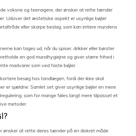
både voksne og teenagere, der ønsker at rette tænder
r. Udover det æstetiske aspekt er usynlige bøjler
taltråde eller skarpe beslag, som kan irritere mundens
nerne kan tages ud, når du spiser, drikker eller børster
etholde en god mundhygiejne og giver større frihed i
mte madvarer som ved faste bøjler.
ortere besøg hos tandlægen, fordi der ikke skal
r er sjældne. Samlet set giver usynlige bøjler en mere
ndregulering, som for mange føles langt mere tilpasset et
ative metoder.
il?
der ønsker at rette deres tænder på en diskret måde