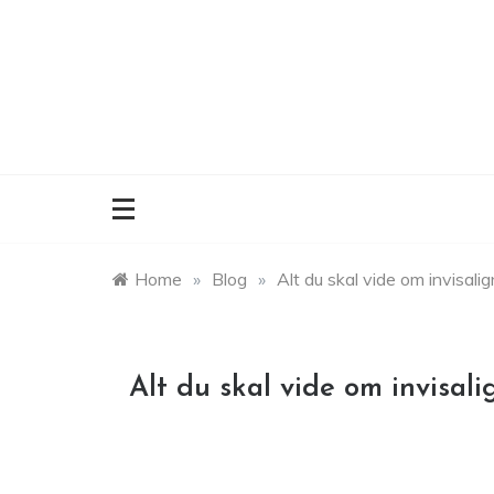
Skip
to
content
Home
»
Blog
»
Alt du skal vide om invisalign
Alt du skal vide om invisali