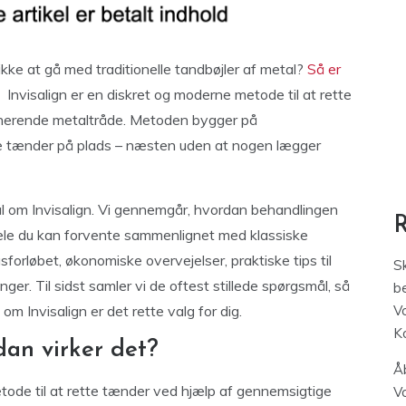
ke at gå med traditionelle tandbøjler af metal?
Så er
Invisalign er en diskret og moderne metode til at rette
 generende metaltråde. Metoden bygger på
ine tænder på plads – næsten uden at nogen lægger
ål om Invisalign. Vi gennemgår, hvordan behandlingen
rdele du kan forvente sammenlignet med klassiske
gsforløbet, økonomiske overvejelser, praktiske tips til
S
er. Til sidst samler vi de oftest stillede spørgsmål, så
be
, om Invisalign er det rette valg for dig.
V
K
dan virker det?
Åb
tode til at rette tænder ved hjælp af gennemsigtige
V