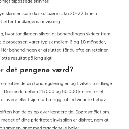
nligt tilpassede skinner.
nye skinner, som du skal bære cirka 20-22 timer i
alt efter tandlægens anvisning.
g, hvor tandlægen sikrer, at behandlingen skrider frem
Hele processen varer typisk mellem 6 og 18 måneder,
år behandlingen er afsluttet, får du ofte en retainer,
otte resultat på lang sigt.
 er det pengene værd?
or omfattende din tandregulering er, og hvilken tandlæge
isen i Danmark mellem 25.000 og 50.000 kroner for et
 lavere eller højere afhængigt af individuelle behov.
udgiften kan deles op over længere tid. Spørgsmålet om,
eget af dine prioriteter: Invisalign er diskret, nem at
 sammenlignet med traditionelle bøjler.