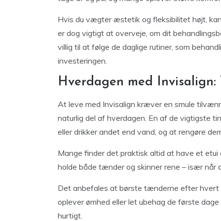
Hvis du vægter æstetik og fleksibilitet højt, ka
er dog vigtigt at overveje, om dit behandlings
villig til at følge de daglige rutiner, som behan
investeringen.
Hverdagen med Invisalign: 
At leve med Invisalign kræver en smule tilvænni
naturlig del af hverdagen. En af de vigtigste ti
eller drikker andet end vand, og at rengøre dem
Mange finder det praktisk altid at have et etui
holde både tænder og skinner rene – især når de
Det anbefales at børste tænderne efter hvert m
oplever ømhed eller let ubehag de første dage 
hurtigt.