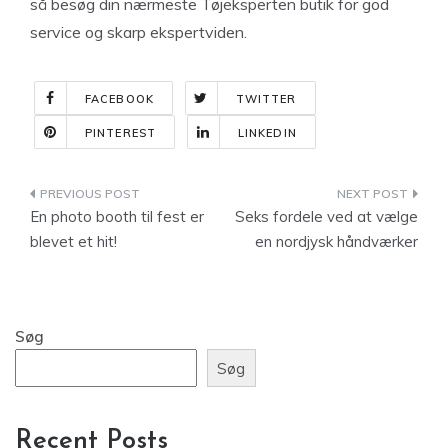
så besøg din nærmeste Tøjeksperten butik for god
service og skarp ekspertviden.
FACEBOOK
TWITTER
PINTEREST
LINKEDIN
Indlægsnavigation
En photo booth til fest er
Seks fordele ved at vælge
blevet et hit!
en nordjysk håndværker
Søg
Søg
Recent Posts