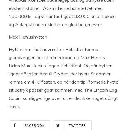
vi havde ikke fået både legeplads og bålhytte uden
ekstern støtte. LAG-midlerne har støttet med
100.000 kr., og vi har fået godt 93.000 kr. af Lokale
og Anlægsfonden, slutter en glad borgmester.
Max Heniushytten
Hytten har fået navn efter Rebildfesternes
grundlægger, dansk-amerikaneren Max Henius.
Uden Max Henius, ingen Rebildfest. Og når hytten
ligger på vejen ned til Gryden, der hvert år danner
ramme om 4. julifesten, og når den tipi-formede hytte i
sit udtryk passer godt sammen med The Lincoln Log
Cabin, somligger lige overfor, er det ikke noget dårligt
navn.
FACEBOOK
TWITTER