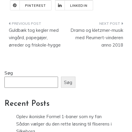
PINTEREST
LINKEDIN
Indlægsnavigation
Guldbæk tog kegler med
Drama og kletzmer-musik
vingård, papegøjer,
med Reumert-vinderen
ørreder og friskole-hygge
anno 2018
Søg
Søg
Recent Posts
Oplev ikoniske Formel 1-baner som ny fan
Sådan vælger du den rette løsning til fliserens i
Silkeborg