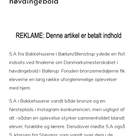
høvdingebold
5.A fra Bakkehusene i Bælum/Blenstrup ydede en flot
indsats ved finalerne om Danmarksmesterskabet i
høvdingebold i Ballerup: Foruden bronzemedaljerne fik
eleverne en lang række uforglemmelige oplevelser
med hjem.
5.A i Bakkehusene vandt både bronze og en
førsteplads i Instagram-konkurrencen, men vigtigst af
alt –sådan en oplevelse styrker sammenholdet blandt
elever, forældre og lærere. Derudover mødte 5.A også
5. klassen fra Støvring, som vandt over dem i de