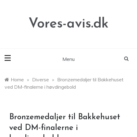
Skip
to
content
Vores-avis.dk
Menu
Home
»
Diverse
»
Bronzemedaljer til Bakkehuset
ved DM-finalerne i høvdingebold
Bronzemedaljer til Bakkehuset
ved DM-finalerne i