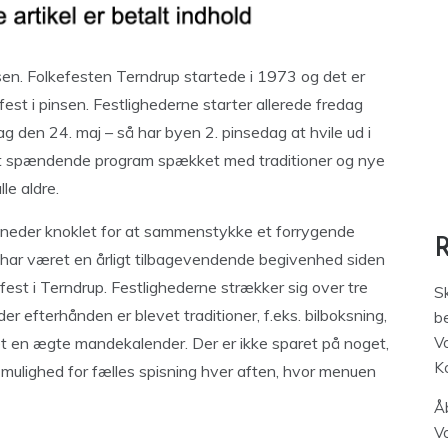
insen. Folkefesten Terndrup startede i 1973 og det er
byfest i pinsen. Festlighederne starter allerede fredag
g den 24. maj – så har byen 2. pinsedag at hvile ud i
r et spændende program spækket med traditioner og nye
le aldre.
neder knoklet for at sammenstykke et forrygende
n har været en årligt tilbagevendende begivenhed siden
fest i Terndrup. Festlighederne strækker sig over tre
S
r efterhånden er blevet traditioner, f.eks. bilboksning,
be
vet en ægte mandekalender. Der er ikke sparet på noget,
V
K
 mulighed for fælles spisning hver aften, hvor menuen
Åb
V