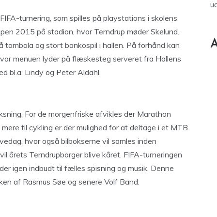
u
IFA-turnering, som spilles på playstations i skolens
mpen 2015 på stadion, hvor Terndrup møder Skelund.
A
 tombola og stort bankospil i hallen. På forhånd kan
, hvor menuen lyder på flæskesteg serveret fra Hallens
d bl.a. Lindy og Peter Aldahl.
sning. For de morgenfriske afvikles der Marathon
e til cykling er der mulighed for at deltage i et MTB
vedag, hvor også bilbokserne vil samles inden
il årets Terndrupborger blive kåret. FIFA-turneringen
r igen indbudt til fælles spisning og musik. Denne
kken af Rasmus Søe og senere Volf Band.