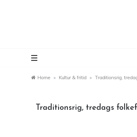
Skip
to
content
Home
»
Kultur & fritid
»
Traditionsrig, treda
Traditionsrig, tredags folke