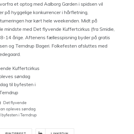
orfra et optog med Aalborg Garden i spidsen vil
på hyggelige konkurrencer i hårfletning,
r turneringen har kørt hele weekenden. Midt på
de mindste med Det flyvende Kuffertcirkus (fra Smidie,
de 8-14 årige. Aftenens fællesspisning byder på gratis
gsen og Terndrup Bageri. Folkefesten afsluttes med
edegaard.
Det flyvende
 kan opleves søndag
l byfesten i Terndrup
PINTEREST
LINKEDIN