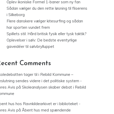
Oplev ikoniske Formel 1-baner som ny fan
Sådan vælger du den rette løsning til fliserens
i Silkeborg
Flere danskere vælger kitesurfing og sådan
har sporten vundet frem
Spillets stil: Hård britisk fysik eller tysk taktik?
Oplevelser i sølv: De bedste eventyrlige
gaveidéer til sølvbrylluppet
Recent Comments
koledebatten tager til i Rebild Kommune –
slutning sendes videre i det politiske system -
ores Avis
på
Skoleanalysen skaber debat i Rebild
ommune
ent hus hos Ravnkildearkivet er i biblioteket -
ores Avis
på
Åbent hus med spændende