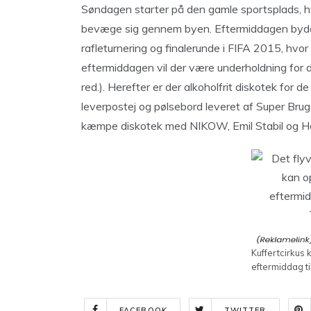
Søndagen starter på den gamle sportsplads, hv
bevæge sig gennem byen. Eftermiddagen byder 
rafleturnering og finalerunde i FIFA 2015, hvo
eftermiddagen vil der være underholdning for 
red.). Herefter er der alkoholfrit diskotek for 
leverpostej og pølsebord leveret af Super Bru
kæmpe diskotek med NIKOW, Emil Stabil og H
Kuffertcirkus
eftermiddag ti
FACEBOOK
TWITTER