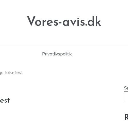
Vores-avis.dk
Privatlivspolitik
gs folkefest
S
fest
R