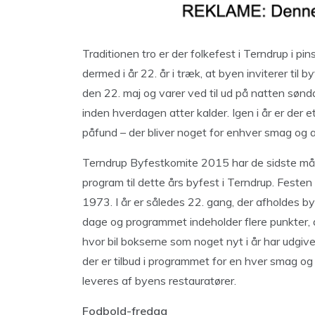
Traditionen tro er der folkefest i Terndrup i p
dermed i år 22. år i træk, at byen inviterer til 
den 22. maj og varer ved til ud på natten sønda
inden hverdagen atter kalder. Igen i år er de
påfund – der bliver noget for enhver smag og al
Terndrup Byfestkomite 2015 har de sidste må
program til dette års byfest i Terndrup. Feste
1973. I år er således 22. gang, der afholdes by
dage og programmet indeholder flere punkter, de
hvor bil bokserne som noget nyt i år har udgi
der er tilbud i programmet for en hver smag og
leveres af byens restauratører.
Fodbold-fredag