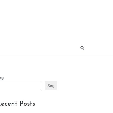
øg
Søg
ecent Posts