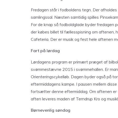
Fredagen står i fodboldens tegn. Der afholdes F
samlingssal. Næsten samtidig spilles Pinseka
For de knap så fodboldglade byder fredagen på
der købes billet til fællesspisning om aftenen
Cafeteria. Der er musik og fest hele aftenen me
Fart på lørdag
Lørdagens program er primært præget af bilbok
svømmestævne 2015 i svømmehallen. Er man mer
Orienteringscykelløb. Dagen byder også på tor
eftermiddagens kampe. I pausen mellem disse v
fortsætter denne eftermiddag. Om aftenen er de
aften leveres maden af Terndrup Kro og musi
Børnevenlig søndag