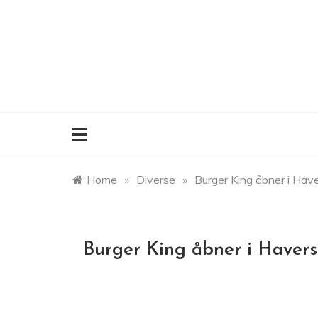
Skip
to
content
Home
»
Diverse
»
Burger King åbner i Hav
Burger King åbner i Havers