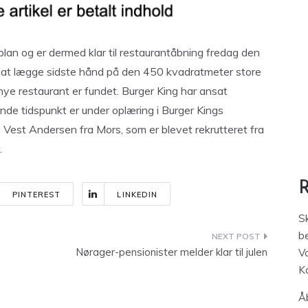
lan og er dermed klar til restaurantåbning fredag den
at lægge sidste hånd på den 450 kvadratmeter store
nye restaurant er fundet. Burger King har ansat
e tidspunkt er under oplæring i Burger Kings
e Vest Andersen fra Mors, som er blevet rekrutteret fra
.
PINTEREST
LINKEDIN
S
be
Nørager-pensionister melder klar til julen
V
K
Åb