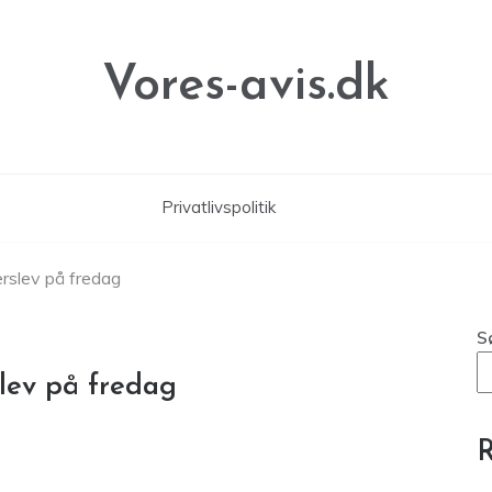
Vores-avis.dk
Privatlivspolitik
erslev på fredag
S
lev på fredag
R