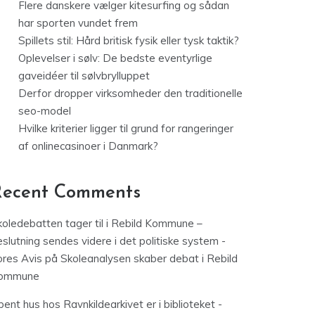
Flere danskere vælger kitesurfing og sådan
har sporten vundet frem
Spillets stil: Hård britisk fysik eller tysk taktik?
Oplevelser i sølv: De bedste eventyrlige
gaveidéer til sølvbrylluppet
Derfor dropper virksomheder den traditionelle
seo-model
Hvilke kriterier ligger til grund for rangeringer
af onlinecasinoer i Danmark?
Recent Comments
koledebatten tager til i Rebild Kommune –
slutning sendes videre i det politiske system -
ores Avis
på
Skoleanalysen skaber debat i Rebild
ommune
ent hus hos Ravnkildearkivet er i biblioteket -