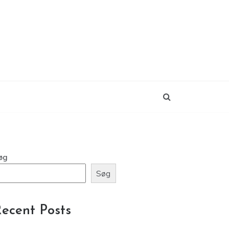
øg
Søg
ecent Posts