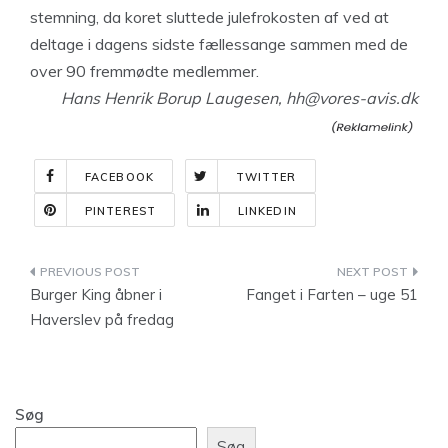
stemning, da koret sluttede julefrokosten af ved at
deltage i dagens sidste fællessange sammen med de
over 90 fremmødte medlemmer.
Hans Henrik Borup Laugesen,
hh@vores-avis.dk
FACEBOOK
TWITTER
PINTEREST
LINKEDIN
Indlægsnavigation
Burger King åbner i
Fanget i Farten – uge 51
Haverslev på fredag
Søg
Søg