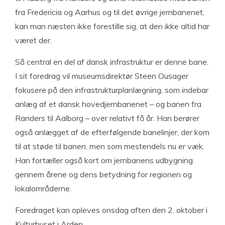
fra Fredericia og Aarhus og til det øvrige jernbanenet,
kan man næsten ikke forestille sig, at den ikke altid har
været der.
Så central en del af dansk infrastruktur er denne bane.
I sit foredrag vil museumsdirektør Steen Ousager
fokusere på den infrastrukturplanlægning, som indebar
anlæg af et dansk hovedjernbanenet – og banen fra
Randers til Aalborg – over relativt få år. Han berører
også anlægget af de efterfølgende banelinjer, der kom
til at støde til banen, men som mestendels nu er væk.
Han fortæller også kort om jernbanens udbygning
gennem årene og dens betydning for regionen og
lokalområderne.
Foredraget kan opleves onsdag aften den 2. oktober i
Kulturhuset i Arden