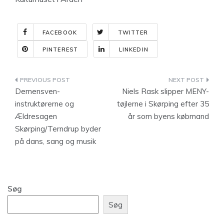
FACEBOOK
TWITTER
PINTEREST
LINKEDIN
Indlægsnavigation
Demensven-
Niels Rask slipper MENY-
instruktørerne og
tøjlerne i Skørping efter 35
Ældresagen
år som byens købmand
Skørping/Terndrup byder
på dans, sang og musik
Søg
Søg