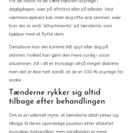
For de fleste vil de være næsten usynlige i
dagligdagen, især på afstand eller på billeder. Ved
nærmere øjekast kan man dog ofte ane skinnen, især
hvis der er små “attachments” på tænderne, som
hjælper med at flytte dem.
Derudover kan der komme lidt spyt eller dug på
skinnen, hvilket kan gøre den mere synlig i visse
situationer. Alt i alt er Invisalign altså meget diskrete,
men det er ikke helt sandt, at de er 100 % usynlige for
andre.
Tænderne rykker sig altid
tilbage efter behandlingen
Det er en udbredt myte, at tænderne altid rykker sig
tilbage til deres oprindelige position efter afsluttet
Invisalign-behandling, men sandheden er mere