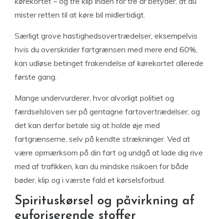
kørekortet – og tre klip inden for tre år betyder, at du
mister retten til at køre bil midlertidigt.
Særligt grove hastighedsovertrædelser, eksempelvis
hvis du overskrider fartgrænsen med mere end 60%,
kan udløse betinget frakendelse af kørekortet allerede
første gang.
Mange undervurderer, hvor alvorligt politiet og
færdselsloven ser på gentagne fartovertrædelser, og
det kan derfor betale sig at holde øje med
fartgrænserne, selv på kendte strækninger. Ved at
være opmærksom på din fart og undgå at lade dig rive
med af trafikken, kan du mindske risikoen for både
bøder, klip og i værste fald et kørselsforbud.
Spirituskørsel og påvirkning af
euforiserende stoffer