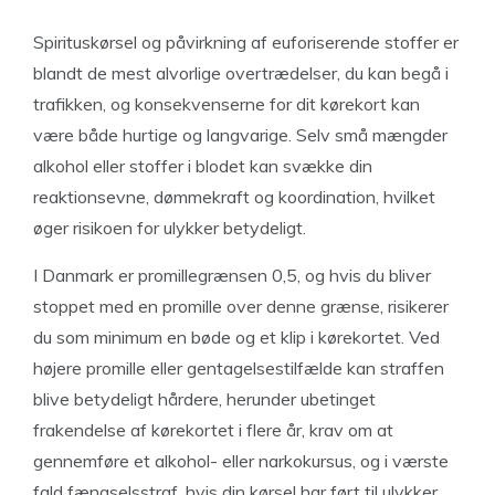
Spirituskørsel og påvirkning af euforiserende stoffer er
blandt de mest alvorlige overtrædelser, du kan begå i
trafikken, og konsekvenserne for dit kørekort kan
være både hurtige og langvarige. Selv små mængder
alkohol eller stoffer i blodet kan svække din
reaktionsevne, dømmekraft og koordination, hvilket
øger risikoen for ulykker betydeligt.
I Danmark er promillegrænsen 0,5, og hvis du bliver
stoppet med en promille over denne grænse, risikerer
du som minimum en bøde og et klip i kørekortet. Ved
højere promille eller gentagelsestilfælde kan straffen
blive betydeligt hårdere, herunder ubetinget
frakendelse af kørekortet i flere år, krav om at
gennemføre et alkohol- eller narkokursus, og i værste
fald fængselsstraf, hvis din kørsel har ført til ulykker