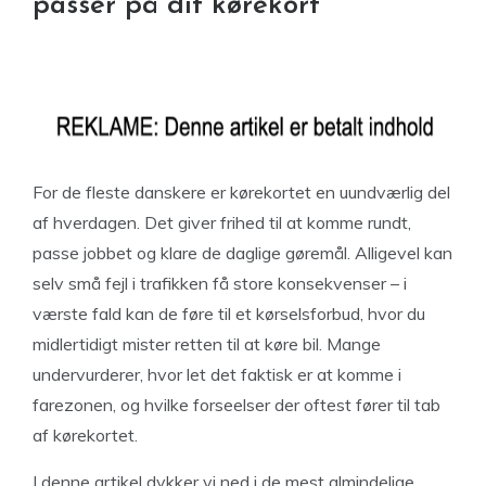
passer på dit kørekort
For de fleste danskere er kørekortet en uundværlig del
af hverdagen. Det giver frihed til at komme rundt,
passe jobbet og klare de daglige gøremål. Alligevel kan
selv små fejl i trafikken få store konsekvenser – i
værste fald kan de føre til et kørselsforbud, hvor du
midlertidigt mister retten til at køre bil. Mange
undervurderer, hvor let det faktisk er at komme i
farezonen, og hvilke forseelser der oftest fører til tab
af kørekortet.
I denne artikel dykker vi ned i de mest almindelige