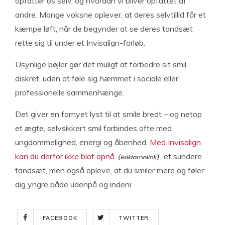
opfatter os selv, og hvordan vi bliver opfattet af
andre. Mange voksne oplever, at deres selvtillid får et
kæmpe løft, når de begynder at se deres tandsæt
rette sig til under et Invisalign-forløb.
Usynlige bøjler gør det muligt at forbedre sit smil
diskret, uden at føle sig hæmmet i sociale eller
professionelle sammenhænge.
Det giver en fornyet lyst til at smile bredt – og netop
et ægte, selvsikkert smil forbindes ofte med
ungdommelighed, energi og åbenhed.
Med Invisalign
kan du derfor ikke blot opnå
et sundere
tandsæt, men også opleve, at du smiler mere og føler
dig yngre både udenpå og indeni.
FACEBOOK
TWITTER