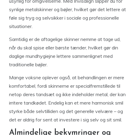
usynlig for omgivelserne. Med Invisalign slipper du for
synlige metalskinner og bøjler, hvilket gør det lettere at
føle sig tryg og selvsikker i sociale og professionelle
situationer.
Samtidig er de aftagelige skinner nemme at tage ud,
når du skal spise eller børste tænder, hvilket gør din
daglige mundhygiejne lettere sammenlignet med
traditionelle bøjler.
Mange voksne oplever også, at behandlingen er mere
komfortabel, fordi skinnerne er specialfremstillede til
netop deres tandsæt og ikke indeholder metal, der kan
irritere tandkødet. Endelig kan et mere harmonisk smil
styrke både selvtilliden og det generelle velvære – og
det er aldrig for sent at investere i sig selv og sit smil.
Almindelige bekymringer og