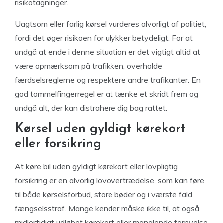
risikotagninger.
Uagtsom eller farlig kørsel vurderes alvorligt af politiet,
fordi det øger risikoen for ulykker betydeligt. For at
undgå at ende i denne situation er det vigtigt altid at
være opmærksom på trafikken, overholde
færdselsreglerne og respektere andre trafikanter. En
god tommelfingerregel er at tænke et skridt frem og
undgå alt, der kan distrahere dig bag rattet.
Kørsel uden gyldigt kørekort
eller forsikring
At køre bil uden gyldigt kørekort eller lovpligtig
forsikring er en alvorlig lovovertrædelse, som kan føre
til både kørselsforbud, store bøder og i værste fald
fængselsstraf. Mange kender måske ikke til, at også
midlertidigt udløbet kørekort eller manglende fornyelse