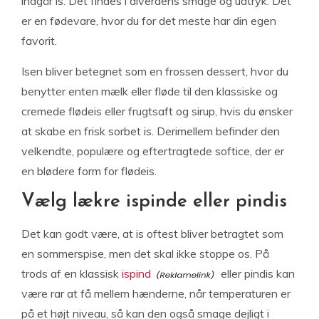
indgår is. Det findes i alverdens smage og udtryk. Det
er en fødevare, hvor du for det meste har din egen
favorit.
Isen bliver betegnet som en frossen dessert, hvor du
benytter enten mælk eller fløde til den klassiske og
cremede flødeis eller frugtsaft og sirup, hvis du ønsker
at skabe en frisk sorbet is. Derimellem befinder den
velkendte, populære og eftertragtede softice, der er
en blødere form for flødeis.
Vælg lækre ispinde eller pindis
Det kan godt være, at is oftest bliver betragtet som
en sommerspise, men det skal ikke stoppe os. På
trods af en klassisk
ispind
eller pindis kan
være rar at få mellem hænderne, når temperaturen er
på et højt niveau, så kan den også smage dejligt i