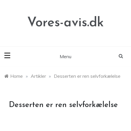
Skip
to
content
Vores-avis.dk
Menu
Home
»
Artikler
»
Desserten er ren selvforkælelse
Desserten er ren selvforkælelse