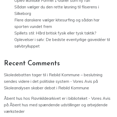
Oplev ikoniske Formel 1-baner som ny fan
Sådan vælger du den rette løsning til fliserens i
Silkeborg
Flere danskere vælger kitesurfing og sådan har
sporten vundet frem
Spillets stil: Hård britisk fysik eller tysk taktik?
Oplevelser i sølv: De bedste eventyrlige gaveidéer til
sølvbrylluppet
Recent Comments
Skoledebatten tager til i Rebild Kommune – beslutning
sendes videre i det politiske system - Vores Avis
på
Skoleanalysen skaber debat i Rebild Kommune
Åbent hus hos Ravnkildearkivet er i biblioteket - Vores Avis
på
Åbent hus med spændende udstillinger og arbejdende
værksteder