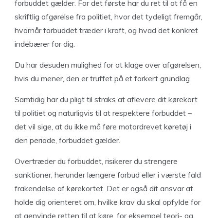
forbuddet gælder. For det første har du ret til at få en
skriftlig afgørelse fra politiet, hvor det tydeligt fremgår,
hvornår forbuddet træder i kraft, og hvad det konkret
indebærer for dig.
Du har desuden mulighed for at klage over afgørelsen,
hvis du mener, den er truffet på et forkert grundlag.
Samtidig har du pligt til straks at aflevere dit kørekort
til politiet og naturligvis til at respektere forbuddet –
det vil sige, at du ikke må føre motordrevet køretøj i
den periode, forbuddet gælder.
Overtræder du forbuddet, risikerer du strengere
sanktioner, herunder længere forbud eller i værste fald
frakendelse af kørekortet. Det er også dit ansvar at
holde dig orienteret om, hvilke krav du skal opfylde for
at genvinde retten til at køre, for eksempel teori- og