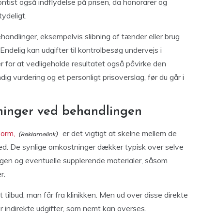
tist også indflydelse på prisen, da honorarer og
ydeligt.
andlinger, eksempelvis slibning af tænder eller brug
delig kan udgifter til kontrolbesøg undervejs i
r for at vedligeholde resultatet også påvirke den
dig vurdering og et personligt prisoverslag, før du går i
tninger ved behandlingen
form,
er det vigtigt at skelne mellem de
med. De synlige omkostninger dækker typisk over selve
ægen og eventuelle supplerende materialer, såsom
r.
 tilbud, man får fra klinikken. Men ud over disse direkte
r indirekte udgifter, som nemt kan overses.