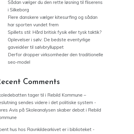
Sådan vælger du den rette løsning til fliserens
i Silkeborg
Flere danskere vælger kitesurfing og sådan
har sporten vundet frem
Spillets stil: Hård britisk fysik eller tysk taktik?
Oplevelser i sølv: De bedste eventyrlige
gaveidéer til sølvbrylluppet
Derfor dropper virksomheder den traditionelle
seo-model
Recent Comments
koledebatten tager til i Rebild Kommune –
slutning sendes videre i det politiske system -
ores Avis
på
Skoleanalysen skaber debat i Rebild
ommune
ent hus hos Ravnkildearkivet er i biblioteket -