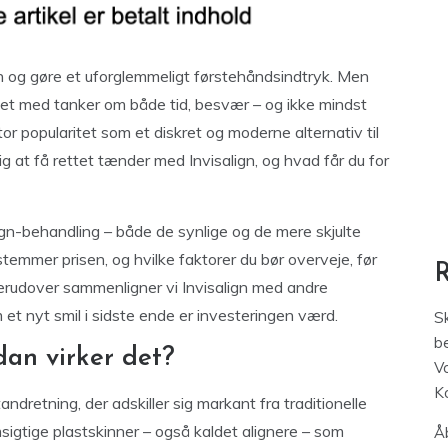
en og gøre et uforglemmeligt førstehåndsindtryk. Men
t med tanker om både tid, besvær – og ikke mindst
or popularitet som et diskret og moderne alternativ til
ig at få rettet tænder med Invisalign, og hvad får du for
align-behandling – både de synlige og de mere skjulte
emmer prisen, og hvilke faktorer du bør overveje, før
. Derudover sammenligner vi Invisalign med andre
 et nyt smil i sidste ende er investeringen værd.
S
be
dan virker det?
V
K
andretning, der adskiller sig markant fra traditionelle
gtige plastskinner – også kaldet alignere – som
Åb