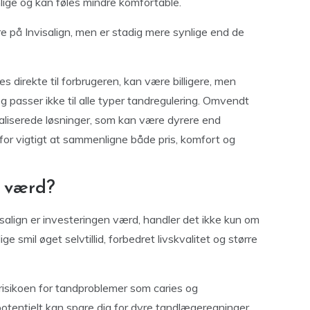
nlige og kan føles mindre komfortable.
re på Invisalign, men er stadig mere synlige end de
s direkte til forbrugeren, kan være billigere, men
passer ikke til alle typer tandregulering. Omvendt
ualiserede løsninger, som kan være dyrere end
erfor vigtigt at sammenligne både pris, komfort og
n værd?
salign er investeringen værd, handler det ikke kun om
e smil øget selvtillid, forbedret livskvalitet og større
risikoen for tandproblemer som caries og
otentielt kan spare dig for dyre tandlægeregninger