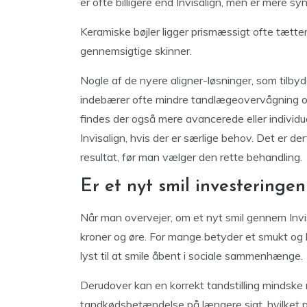
er ofte billigere end Invisalign, men er mere sy
Keramiske bøjler ligger prismæssigt ofte tætte
gennemsigtige skinner.
Nogle af de nyere aligner-løsninger, som tilbyde
indebærer ofte mindre tandlægeovervågning og 
findes der også mere avancerede eller individ
Invisalign, hvis der er særlige behov. Det er d
resultat, før man vælger den rette behandling.
Er et nyt smil investeringe
Når man overvejer, om et nyt smil gennem Invi
kroner og øre. For mange betyder et smukt og lig
lyst til at smile åbent i sociale sammenhænge.
Derudover kan en korrekt tandstilling mindske 
tandkødsbetændelse på længere sigt, hvilket p