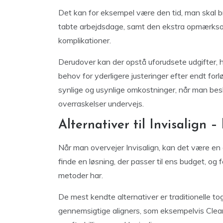
Det kan for eksempel være den tid, man skal br
tabte arbejdsdage, samt den ekstra opmærkso
komplikationer.
Derudover kan der opstå uforudsete udgifter, h
behov for yderligere justeringer efter endt for
synlige og usynlige omkostninger, når man besl
overraskelser undervejs.
Alternativer til Invisalign – 
Når man overvejer Invisalign, kan det være en
finde en løsning, der passer til ens budget, og f
metoder har.
De mest kendte alternativer er traditionelle to
gennemsigtige aligners, som eksempelvis ClearC