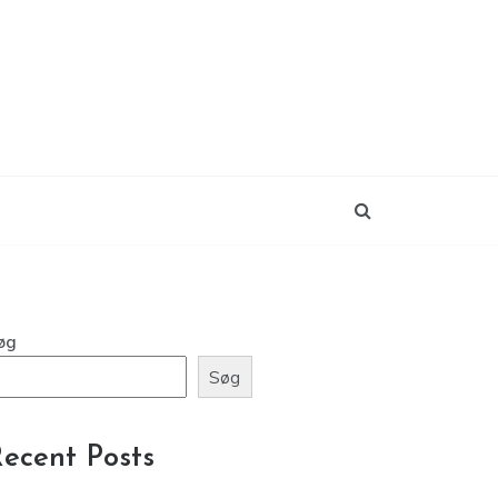
øg
Søg
ecent Posts