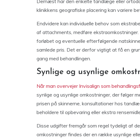
Dernæst har den enkelte tandlæge eller ortodon
klinikkens geografiske placering kan variere bet
Endvidere kan individuelle behov som ekstrabeh
af attachments, medføre ekstraomkostninger. En
forløbet og eventuelle efterfølgende natskinne
samlede pris. Det er derfor vigtigt at få en grun
gang med behandlingen.
Synlige og usynlige omkos
Når man overvejer Invisalign som behandlings
synlige og usynlige omkostninger, der følger 
prisen på skinnerne, konsultationer hos tandl
beholdere til opbevaring eller ekstra rensemidle
Disse udgifter fremgår som regel tydeligt af det
omkostninger findes der en række usynlige elle