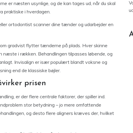
V
nerne er næsten usynlige, og de kan tages ud, når du skal
u
ra praktiske i hverdagen.
ller ortodontist scanner dine tænder og udarbejder en
A
 som gradvist flytter tænderne på plads. Hver skinne
il den næste i rækken. Behandlingen tilpasses løbende, og
lanlagt. Invisalign er især populært blandt voksne og
sning end de klassiske bøjler.
åvirker prisen
ling, er der flere centrale faktorer, der spiller ind.
tandproblem stor betydning – jo mere omfattende
handlingen, og desto flere aligners kræves der, hvilket