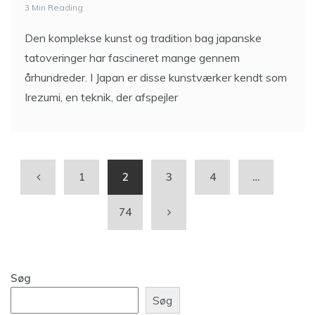
3 Min Reading
Den komplekse kunst og tradition bag japanske
tatoveringer har fascineret mange gennem
århundreder. I Japan er disse kunstværker kendt som
Irezumi, en teknik, der afspejler
1
2
3
4
…
74
Søg
Søg