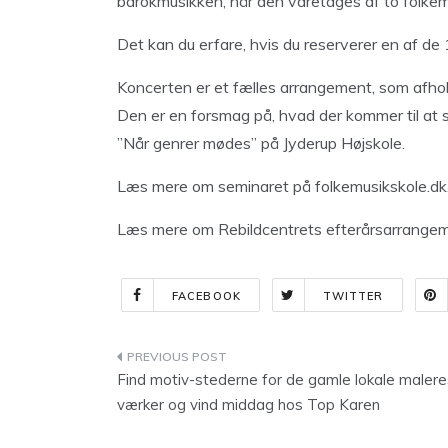
barokmusikken, når den varetages af to folke
Det kan du erfare, hvis du reserverer en af de 1
Koncerten er et fælles arrangement, som afho
Den er en forsmag på, hvad der kommer til at
”Når genrer mødes” på Jyderup Højskole.
Læs mere om seminaret på folkemusikskole.dk
Læs mere om Rebildcentrets efterårsarrangem
FACEBOOK
TWITTER
Indlægsnavigation
Find motiv-stederne for de gamle lokale malere
værker og vind middag hos Top Karen