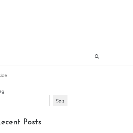
side
øg
Søg
ecent Posts