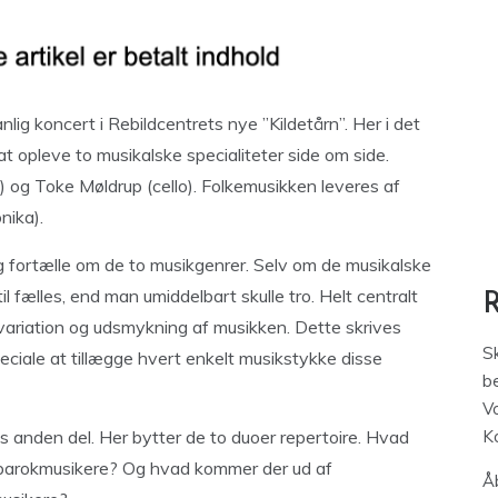
ig koncert i Rebildcentrets nye ”Kildetårn”. Her i det
at opleve to musikalske specialiteter side om side.
 og Toke Møldrup (cello). Folkemusikken leveres af
nika).
og fortælle om de to musikgenrer. Selv om de musikalske
til fælles, end man umiddelbart skulle tro. Helt centralt
variation og udsmykning af musikken. Dette skrives
S
peciale at tillægge hvert enkelt musikstykke disse
be
V
ens anden del. Her bytter de to duoer repertoire. Hvad
K
 barokmusikere? Og hvad kommer der ud af
Åb