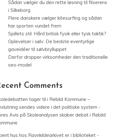
Sådan vælger du den rette løsning til fliserens
i Silkeborg
Flere danskere vælger kitesurfing og sådan
har sporten vundet frem
Spillets stil: Hård britisk fysik eller tysk taktik?
Oplevelser i sølv: De bedste eventyrlige
gaveidéer til sølvbrylluppet
Derfor dropper virksomheder den traditionelle
seo-model
Recent Comments
koledebatten tager til i Rebild Kommune –
slutning sendes videre i det politiske system -
ores Avis
på
Skoleanalysen skaber debat i Rebild
ommune
ent hus hos Ravnkildearkivet er i biblioteket -