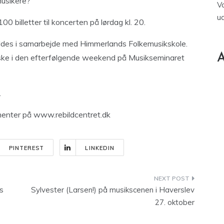
musikere?
V
u
00 billetter til koncerten på lørdag kl. 20.
ldes i samarbejde med Himmerlands Folkemusikskole.
A
 ske i den efterfølgende weekend på Musikseminaret
.
enter på www.rebildcentret.dk
PINTEREST
LINKEDIN
s
Sylvester (Larsen!) på musikscenen i Haverslev
27. oktober