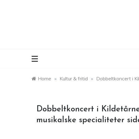
Skip
to
content
Home
»
Kultur & fritid
»
Dobbeltkoncert i Ki
Dobbeltkoncert i Kildetårn
musikalske specialiteter si