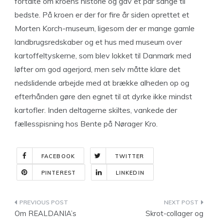
fortalte om kroens historie og gav et par sange til
bedste. På kroen er der for fire år siden oprettet et
Morten Korch-museum, ligesom der er mange gamle
landbrugsredskaber og et hus med museum over
kartoffeltyskerne, som blev lokket til Danmark med
løfter om god agerjord, men selv måtte klare det
nedslidende arbejde med at brække alheden op og
efterhånden gøre den egnet til at dyrke ikke mindst
kartofler. Inden deltagerne skiltes, vankede der
fællesspisning hos Bente på Nørager Kro.
FACEBOOK
TWITTER
PINTEREST
LINKEDIN
Indlægsnavigation
Om REALDANIA’s
Skrot-collager og