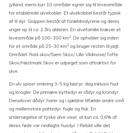
Jylland, mens kun 10 områder egner sig til leveområde
for etablerede ulvekobler. Et ulvekobbel består typisk
af 8 dyr. Gruppen består af forældredyrene og deres
unger op til ca. 2 års alderen. En ulvefamilie kræver et
2
leveområde på 100-300 km
. De opholder sig inden
2
for et område på 25-30 km
og bruger resten til jagt.
Området Rold skov/Siem Skov/ Lille Vildmose/Tofte
Skov/Høstmark Skov er udpeget som attraktivt for
ulve.
En ulv spiser omkring 3-5 kg kød pr. dag inklusiv hud
og knogler. De primære byttedyr er rådyr og krondyr.
Derudover dådyr, harer og i sjældne tilfælde andre små
og mellemstore pattedyr, fugle og fisk. En
undersøgelse af tyske ulve viser, at kun ca. 0,6% af
deres føde var nedlagte husdyr. I Rebild ville det