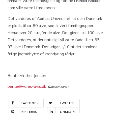
primært være frilandsgrise og fårene i Rebild Bakker,
som ville være i farezonen.
Det vurderes af Aarhus Universitet, at der i Danmark
er plads til ca. 80 ulve, som lever i familiegrupper.
Herudover 20 strejfende ulve. Det giver i alt 100 ulve.
Det vurderes, at der naturligt vil være føde til ca. 65-
97 ulve i Danmark. Det udgør 1/10 af det samlede
årlige jagtudbytte af krondyr og rådyr.
Bente Vinther Jensen
bente@vores-avis.dk
FACEBOOK
TWITTER
PINTEREST
LINKEDIN