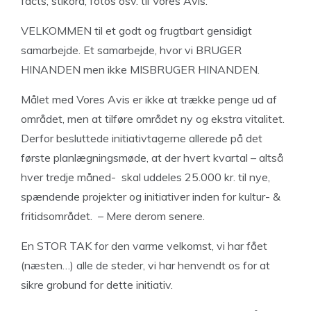
facts, stikord, fotos osv. til Vores Avis.
VELKOMMEN til et godt og frugtbart gensidigt
samarbejde. Et samarbejde, hvor vi BRUGER
HINANDEN men ikke MISBRUGER HINANDEN.
Målet med Vores Avis er ikke at trække penge ud af
området, men at tilføre området ny og ekstra vitalitet.
Derfor besluttede initiativtagerne allerede på det
første planlægningsmøde, at der hvert kvartal – altså
hver tredje måned- skal uddeles 25.000 kr. til nye,
spændende projekter og initiativer inden for kultur- &
fritidsområdet. – Mere derom senere.
En STOR TAK for den varme velkomst, vi har fået
(næsten…) alle de steder, vi har henvendt os for at
sikre grobund for dette initiativ.