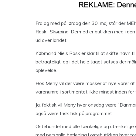
Fra og med på lørdag den 30. maj står der ME
Rask i Skørping. Dermed er butikken med i den
ud over landet.
Købmand Niels Rask er klar til at skifte navn t
betragteligt, og i det hele taget satses der mål
oplevelse.
Hos Meny vil der være masser af nye varer at fin
varenumre i sortimentet, ikke mindst inden for f
Ja, faktisk vil Meny hver onsdag være ”Danmark
også være frisk fisk på programmet.
Ostehandel med alle tænkelige og utænkelige sp
med personlig betjening i ostebutikken hver to