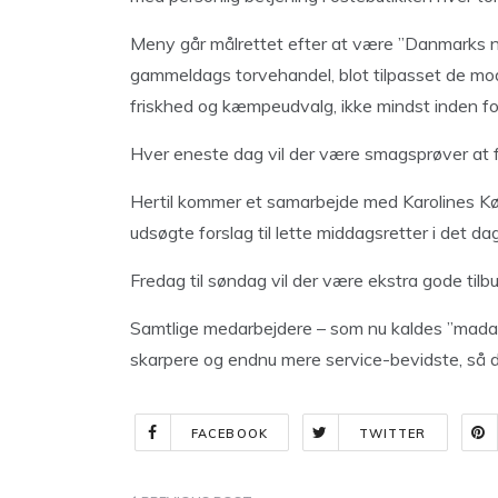
Meny går målrettet efter at være ”Danmarks
gammeldags torvehandel, blot tilpasset de mode
friskhed og kæmpeudvalg, ikke mindst inden for
Hver eneste dag vil der være smagsprøver at f
Hertil kommer et samarbejde med Karolines Køk
udsøgte forslag til lette middagsretter i det 
Fredag til søndag vil der være ekstra gode tilbu
Samtlige medarbejdere – som nu kaldes ”madarb
skarpere og endnu mere service-bevidste, så d
FACEBOOK
TWITTER