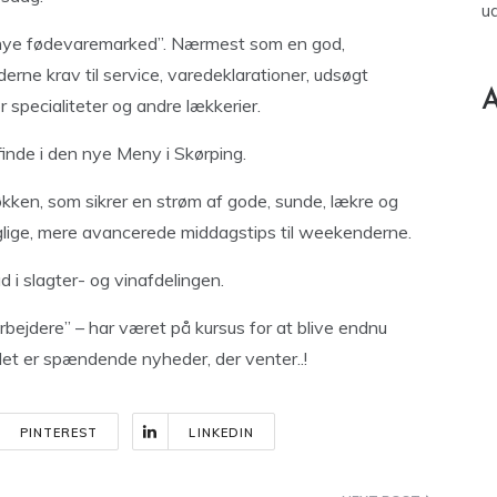
u
 nye fødevaremarked”. Nærmest som en god,
rne krav til service, varedeklarationer, udsøgt
A
 specialiteter og andre lækkerier.
inde i den nye Meny i Skørping.
ken, som sikrer en strøm af gode, sunde, lækre og
daglige, mere avancerede middagstips til weekenderne.
d i slagter- og vinafdelingen.
ejdere” – har været på kursus for at blive endnu
et er spændende nyheder, der venter..!
PINTEREST
LINKEDIN