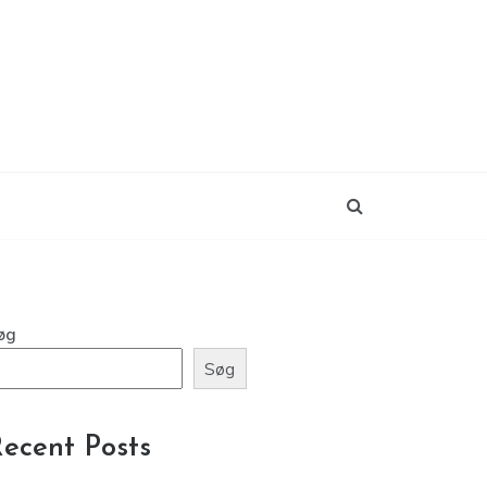
øg
Søg
ecent Posts