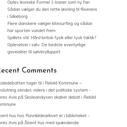
Oplev ikoniske Formel 1-baner som ny fan
Sådan vælger du den rette løsning til fliserens
i Silkeborg
Flere danskere vælger kitesurfing og sådan
har sporten vundet frem
Spillets stil: Hård britisk fysik eller tysk taktik?
Oplevelser i sølv: De bedste eventyrlige
gaveidéer til sølvbrylluppet
Recent Comments
koledebatten tager til i Rebild Kommune –
slutning sendes videre i det politiske system -
ores Avis
på
Skoleanalysen skaber debat i Rebild
ommune
ent hus hos Ravnkildearkivet er i biblioteket -
ores Avis
på
Åbent hus med spændende