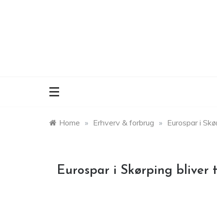
Skip
to
content
Home
»
Erhverv & forbrug
»
Eurospar i Skø
Eurospar i Skørping bliver