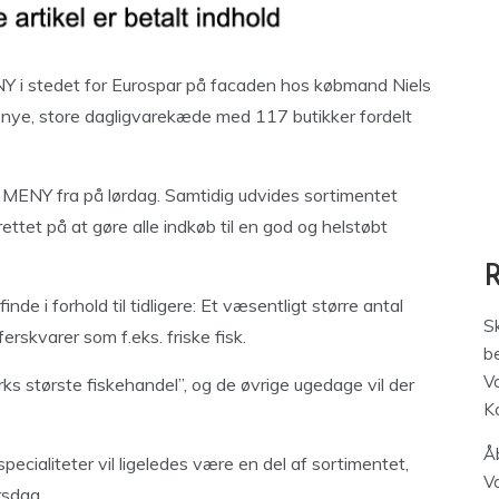
NY i stedet for Eurospar på facaden hos købmand Niels
 nye, store dagligvarekæde med 117 butikker fordelt
il MENY fra på lørdag. Samtidig udvides sortimentet
rettet på at gøre alle indkøb til en god og helstøbt
de i forhold til tidligere: Et væsentligt større antal
S
erskvarer som f.eks. friske fisk.
be
V
s største fiskehandel”, og de øvrige ugedage vil der
K
Åb
ecialiteter vil ligeledes være en del af sortimentet,
V
rsdag.