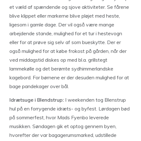
et væld af spændende og sjove aktiviteter. Se fårene
blive klippet eller markerne blive pløjet med heste,
ligesom i gamle dage. Der vil også være mange
arbejdende stande, mulighed for et tur i hestevogn
eller for at prøve sig selv af som bueskytte. Der er
også mulighed for at købe frokost på gården, når der
ved middagstid diskes op med bl.a. grillstegt
lammekølle og det berømte sydhimmerlandske
kagebord. For børnene er der desuden mulighed for at
bage pandekager over bål.
Idrætsuge i Blendstrup:
I weekenden tog Blenstrup
hul på en forrygende idræts- og byfest. Lørdagen bød
på sommerfest, hvor Mads Fyenbo leverede
musikken. Søndagen gik et optog gennem byen,
hvorefter der var bagagerumsmarked, udstillede