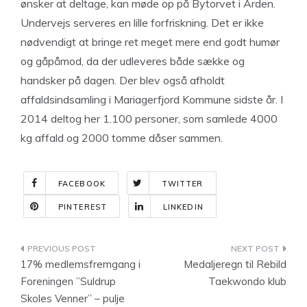
ønsker at deltage, kan møde op på Bytorvet i Arden.
Undervejs serveres en lille forfriskning. Det er ikke
nødvendigt at bringe ret meget mere end godt humør
og gåpåmod, da der udleveres både sække og
handsker på dagen. Der blev også afholdt
affaldsindsamling i Mariagerfjord Kommune sidste år. I
2014 deltog her 1.100 personer, som samlede 4000
kg affald og 2000 tomme dåser sammen.
FACEBOOK
TWITTER
PINTEREST
LINKEDIN
Indlægsnavigation
17% medlemsfremgang i
Medaljeregn til Rebild
Foreningen ”Suldrup
Taekwondo klub
Skoles Venner” – pulje