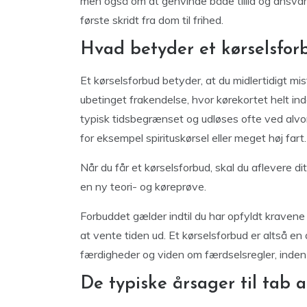
men også om at genvinde både tillid og ansvar 
første skridt fra dom til frihed.
Hvad betyder et kørselsfor
Et kørselsforbud betyder, at du midlertidigt mis
ubetinget frakendelse, hvor kørekortet helt in
typisk tidsbegrænset og udløses ofte ved alvo
for eksempel spirituskørsel eller meget høj fart.
Når du får et kørselsforbud, skal du aflevere di
en ny teori- og køreprøve.
Forbuddet gælder indtil du har opfyldt kravene f
at vente tiden ud. Et kørselsforbud er altså en 
færdigheder og viden om færdselsregler, inden 
De typiske årsager til tab a