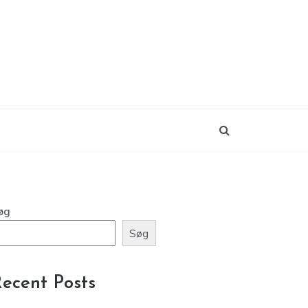
øg
Søg
ecent Posts