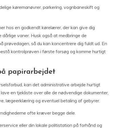
ndelige køremanøvrer, parkering, vognbaneskift og
mer hos en godkendt kørelærer, der kan give dig
e dårlige vaner. Husk også at medbringe de
 prøvedagen, så du kan koncentrere dig fuldt ud. En
bestå kontrolprøven i første forsøg og komme hurtigt
 på papirarbejdet
rselsforbud, kan det administrative arbejde hurtigt
t lave en tjekliste over alle de nødvendige dokumenter,
e, lægeerklæring og eventuel betaling af gebyrer.
 myndighederne ofte kræver begge dele.
ervice eller din lokale politistation på forhånd og