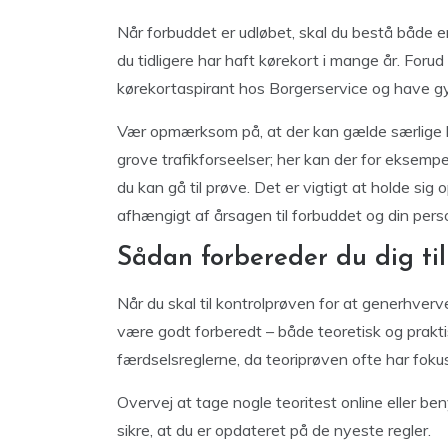
Når forbuddet er udløbet, skal du bestå både 
du tidligere har haft kørekort i mange år. Foru
kørekortaspirant hos Borgerservice og have gy
Vær opmærksom på, at der kan gælde særlige krav
grove trafikforseelser; her kan der for eksempel
du kan gå til prøve. Det er vigtigt at holde si
afhængigt af årsagen til forbuddet og din perso
Sådan forbereder du dig ti
Når du skal til kontrolprøven for at generhverve
være godt forberedt – både teoretisk og prakti
færdselsreglerne, da teoriprøven ofte har fokus p
Overvej at tage nogle teoritest online eller be
sikre, at du er opdateret på de nyeste regler.