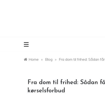
Skip
to
content
Home
»
Blog
»
Fra dom til frihed: Sådan få
Fra dom til frihed: Sådan få
kørselsforbud