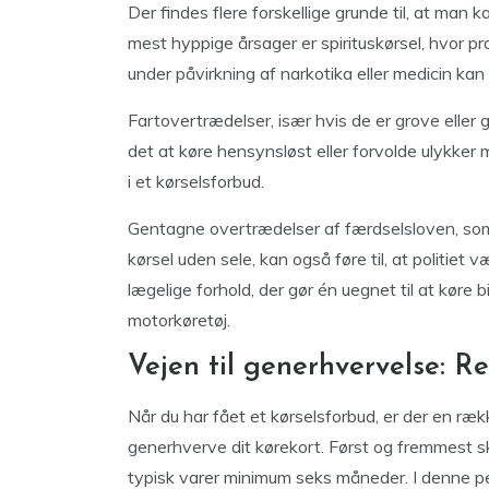
Der findes flere forskellige grunde til, at man 
mest hyppige årsager er spirituskørsel, hvor pr
under påvirkning af narkotika eller medicin kan f
Fartovertrædelser, især hvis de er grove eller 
det at køre hensynsløst eller forvolde ulykker 
i et kørselsforbud.
Gentagne overtrædelser af færdselsloven, som 
kørsel uden sele, kan også føre til, at politiet 
lægelige forhold, der gør én uegnet til at køre bi
motorkøretøj.
Vejen til generhvervelse: R
Når du har fået et kørselsforbud, er der en rækk
generhverve dit kørekort. Først og fremmest s
typisk varer minimum seks måneder. I denne pe