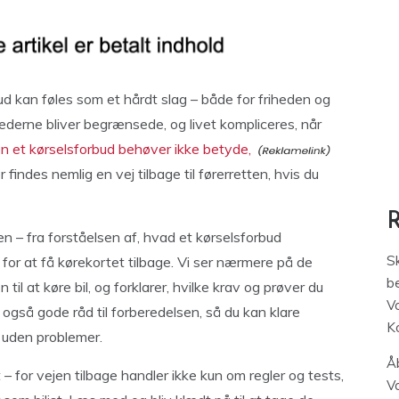
ud kan føles som et hårdt slag – både for friheden og
derne bliver begrænsede, og livet kompliceres, når
n et kørselsforbud behøver ikke betyde,
er findes nemlig en vej tilbage til førerretten, hvis du
n – fra forståelsen af, hvad et kørselsforbud
S
s for at få kørekortet tilbage. Vi ser nærmere på de
be
 til at køre bil, og forklarer, hvilke krav og prøver du
V
også gode råd til forberedelsen, så du kan klare
K
 uden problemer.
Åb
 – for vejen tilbage handler ikke kun om regler og tests,
V