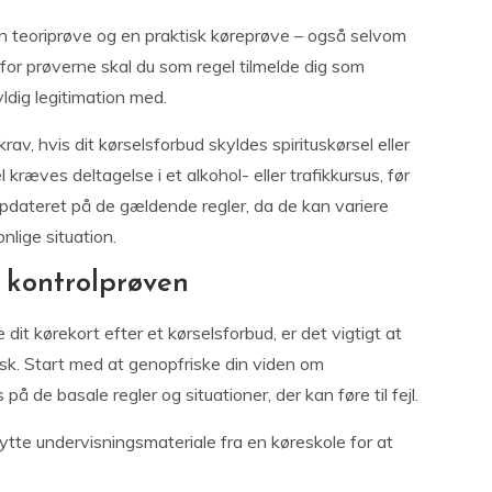
en teoriprøve og en praktisk køreprøve – også selvom
d for prøverne skal du som regel tilmelde dig som
ldig legitimation med.
, hvis dit kørselsforbud skyldes spirituskørsel eller
 kræves deltagelse i et alkohol- eller trafikkursus, før
g opdateret på de gældende regler, da de kan variere
nlige situation.
l kontrolprøven
 dit kørekort efter et kørselsforbud, er det vigtigt at
sk. Start med at genopfriske din viden om
å de basale regler og situationer, der kan føre til fejl.
nytte undervisningsmateriale fra en køreskole for at