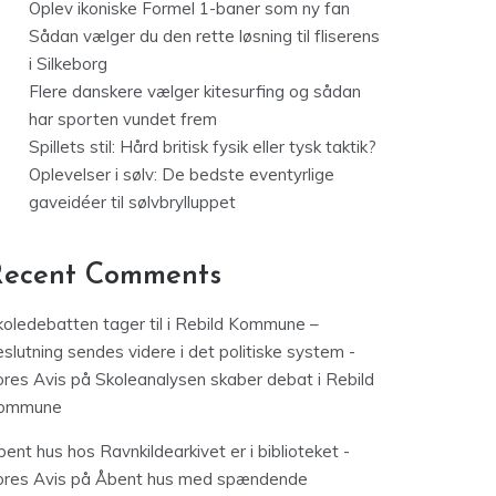
Oplev ikoniske Formel 1-baner som ny fan
Sådan vælger du den rette løsning til fliserens
i Silkeborg
Flere danskere vælger kitesurfing og sådan
har sporten vundet frem
Spillets stil: Hård britisk fysik eller tysk taktik?
Oplevelser i sølv: De bedste eventyrlige
gaveidéer til sølvbrylluppet
Recent Comments
koledebatten tager til i Rebild Kommune –
slutning sendes videre i det politiske system -
ores Avis
på
Skoleanalysen skaber debat i Rebild
ommune
ent hus hos Ravnkildearkivet er i biblioteket -
ores Avis
på
Åbent hus med spændende