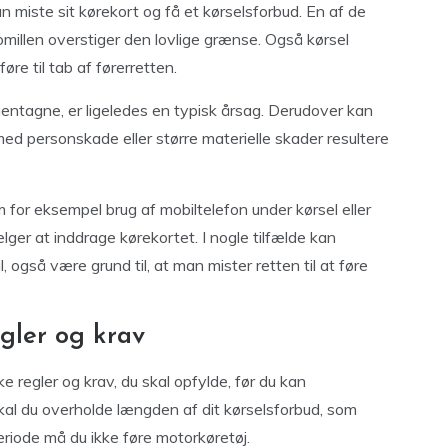
kan miste sit kørekort og få et kørselsforbud. En af de
omillen overstiger den lovlige grænse. Også kørsel
øre til tab af førerretten.
gentagne, er ligeledes en typisk årsag. Derudover kan
med personskade eller større materielle skader resultere
for eksempel brug af mobiltelefon under kørsel eller
vælger at inddrage kørekortet. I nogle tilfælde kan
l, også være grund til, at man mister retten til at føre
egler og krav
e regler og krav, du skal opfylde, før du kan
kal du overholde længden af dit kørselsforbud, som
riode må du ikke føre motorkøretøj.