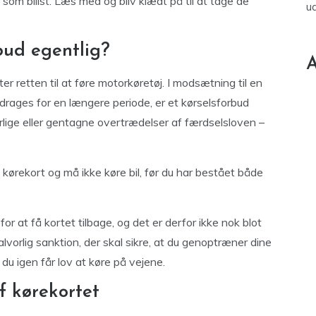
som bilist. Læs med og bliv klædt på til at tage de
u
bud egentlig?
A
ter retten til at føre motorkøretøj. I modsætning til en
ddrages for en længere periode, er et kørselsforbud
rlige eller gentagne overtrædelser af færdselsloven –
t kørekort og må ikke køre bil, før du har bestået både
or at få kortet tilbage, og det er derfor ikke nok blot
alvorlig sanktion, der skal sikre, at du genoptræner dine
du igen får lov at køre på vejene.
f kørekortet