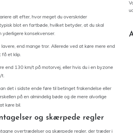
V
u
riere alt efter, hvor meget du overskrider
ypisk blot en fartbøde, hvilket betyder, at du skal
n yderligere konsekvenser.
A
og lavere, end mange tror. Allerede ved at køre mere end
få et klip.
ere end 130 km/t på motorvej, eller hvis du i en byzone
/t.
kan det i sidste ende føre til betinget frakendelse eller
orskellen på en almindelig bøde og de mere alvorlige
t køre bil.
entagelser og skærpede regler
entagne overtrædelser og skærpede regler, der træder i