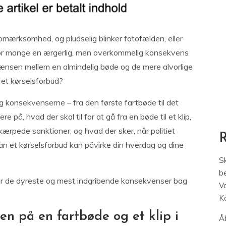
uopmærksomhed, og pludselig blinker fotofælden, eller
 er for mange en ærgerlig, men overkommelig konsekvens
grænsen mellem en almindelig bøde og de mere alvorlige
 et kørselsforbud?
og konsekvenserne – fra den første fartbøde til det
e på, hvad der skal til for at gå fra en bøde til et klip,
ærpede sanktioner, og hvad der sker, når politiet
ordan et kørselsforbud kan påvirke din hverdag og dine
S
be
år de dyreste og mest indgribende konsekvenser bag
V
K
n på en fartbøde og et klip i
Åb