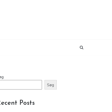
øg
Søg
ecent Posts