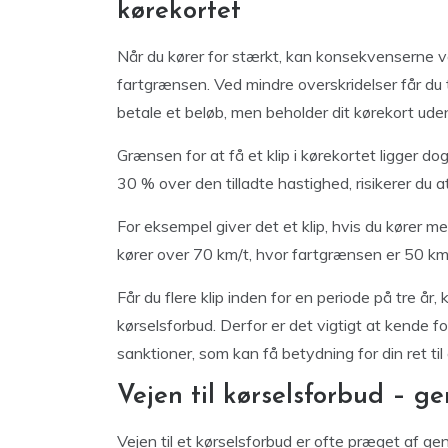
kørekortet
Når du kører for stærkt, kan konsekvenserne va
fartgrænsen. Ved mindre overskridelser får du t
betale et beløb, men beholder dit kørekort ude
Grænsen for at få et klip i kørekortet ligger d
30 % over den tilladte hastighed, risikerer du at 
For eksempel giver det et klip, hvis du kører m
kører over 70 km/t, hvor fartgrænsen er 50 km
Får du flere klip inden for en periode på tre år, 
kørselsforbud. Derfor er det vigtigt at kende f
sanktioner, som kan få betydning for din ret til a
Vejen til kørselsforbud – g
Vejen til et kørselsforbud er ofte præget af g