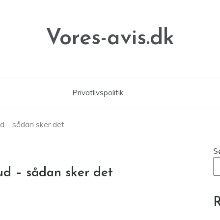
Vores-avis.dk
Privatlivspolitik
ud – sådan sker det
S
bud – sådan sker det
R