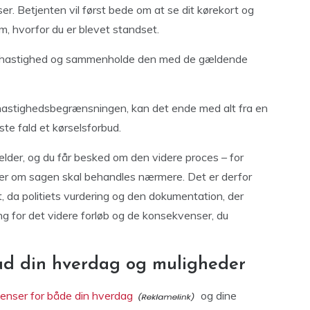
ser. Betjenten vil først bede om at se dit kørekort og
om, hvorfor du er blevet standset.
e din hastighed og sammenholde den med de gældende
hastighedsbegrænsningen, kan det ende med alt fra en
rste fald et kørselsforbud.
gælder, og du får besked om den videre proces – for
er om sagen skal behandles nærmere. Det er derfor
igt, da politiets vurdering og den dokumentation, der
ng for det videre forløb og de konsekvenser, du
ud din hverdag og muligheder
enser for både din hverdag
og dine