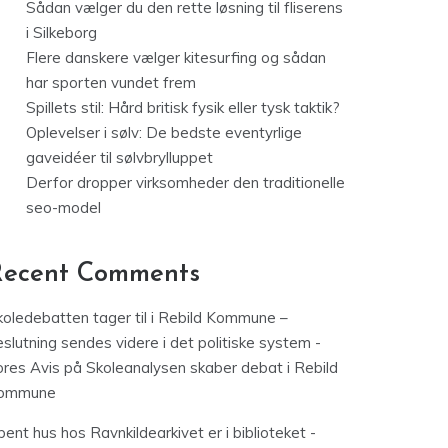
Sådan vælger du den rette løsning til fliserens
i Silkeborg
Flere danskere vælger kitesurfing og sådan
har sporten vundet frem
Spillets stil: Hård britisk fysik eller tysk taktik?
Oplevelser i sølv: De bedste eventyrlige
gaveidéer til sølvbrylluppet
Derfor dropper virksomheder den traditionelle
seo-model
Recent Comments
koledebatten tager til i Rebild Kommune –
slutning sendes videre i det politiske system -
ores Avis
på
Skoleanalysen skaber debat i Rebild
ommune
ent hus hos Ravnkildearkivet er i biblioteket -