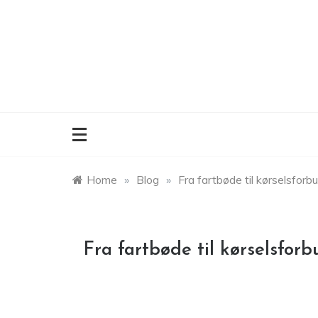
Skip
to
content
Home
»
Blog
»
Fra fartbøde til kørselsforb
Fra fartbøde til kørselsfor