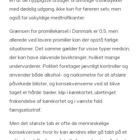
en af de hyppigste årsager til alvorlige trafikulykker
med dødelig udgang, ikke kun for føreren selv, men
også for uskyldige medtrafikanter.
Grænsen for promillekørsel i Danmark er 0,5, men
allerede ved lavere promiller kan der opstå farlige
situationer. Det samme gælder for visse typer medicin,
der kan have sløvende bivirkninger, hvilket mange
undervurderer. Politiet foretager jævnligt kontroller og
anvender både alkohol- og narkometre for at afsløre
påvirkede bilister, og konsekvenserne ved at blive
taget er hårde: bøder, klip i kørekortet, ubetinget
frakendelse af kørekortet og i værste fald
fængselsstraf.
Men det største tab er ofte de menneskelige
konsekvenser, hvor liv kan ændres eller gå tabt på et