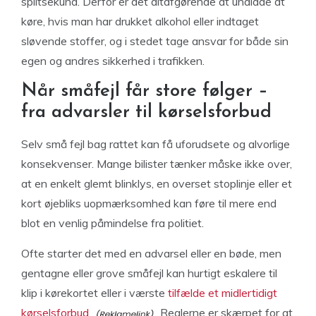
splitsekund. Derfor er det altafgørende at undlade at
køre, hvis man har drukket alkohol eller indtaget
sløvende stoffer, og i stedet tage ansvar for både sin
egen og andres sikkerhed i trafikken.
Når småfejl får store følger –
fra advarsler til kørselsforbud
Selv små fejl bag rattet kan få uforudsete og alvorlige
konsekvenser. Mange bilister tænker måske ikke over,
at en enkelt glemt blinklys, en overset stoplinje eller et
kort øjebliks uopmærksomhed kan føre til mere end
blot en venlig påmindelse fra politiet.
Ofte starter det med en advarsel eller en bøde, men
gentagne eller grove småfejl kan hurtigt eskalere til
klip i kørekortet eller i værste
tilfælde et midlertidigt
kørselsforbud.
Reglerne er skærpet for at