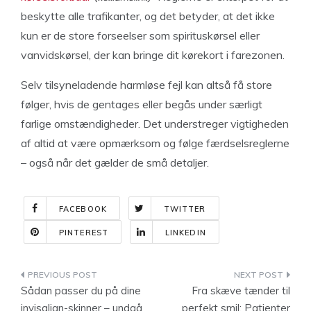
beskytte alle trafikanter, og det betyder, at det ikke
kun er de store forseelser som spirituskørsel eller
vanvidskørsel, der kan bringe dit kørekort i farezonen.
Selv tilsyneladende harmløse fejl kan altså få store
følger, hvis de gentages eller begås under særligt
farlige omstændigheder. Det understreger vigtigheden
af altid at være opmærksom og følge færdselsreglerne
– også når det gælder de små detaljer.
FACEBOOK
TWITTER
PINTEREST
LINKEDIN
Indlægsnavigation
Sådan passer du på dine
Fra skæve tænder til
invisalign-skinner – undgå
perfekt smil: Patienter