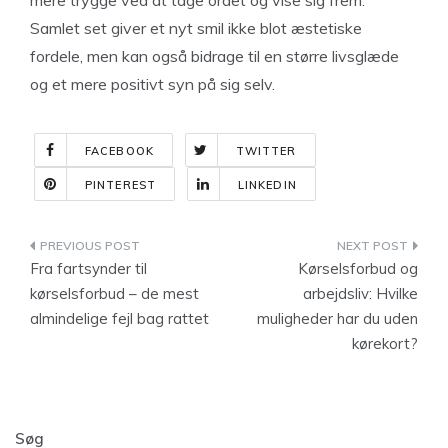
mere trygge ved at tage ordet og vise sig frem.
Samlet set giver et nyt smil ikke blot æstetiske
fordele, men kan også bidrage til en større livsglæde
og et mere positivt syn på sig selv.
FACEBOOK
TWITTER
PINTEREST
LINKEDIN
Indlægsnavigation
Fra fartsynder til
Kørselsforbud og
kørselsforbud – de mest
arbejdsliv: Hvilke
almindelige fejl bag rattet
muligheder har du uden
kørekort?
Søg