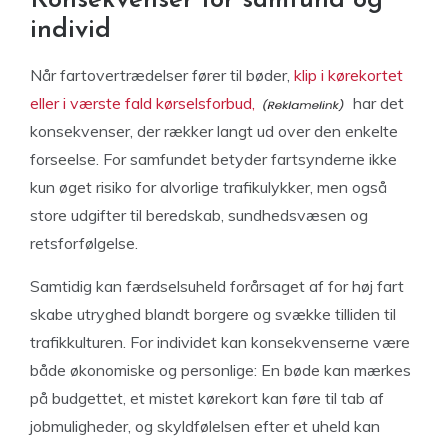
Konsekvenser for samfund og
individ
Når fartovertrædelser fører til bøder,
klip i kørekortet
eller i værste fald kørselsforbud,
har det
konsekvenser, der rækker langt ud over den enkelte
forseelse. For samfundet betyder fartsynderne ikke
kun øget risiko for alvorlige trafikulykker, men også
store udgifter til beredskab, sundhedsvæsen og
retsforfølgelse.
Samtidig kan færdselsuheld forårsaget af for høj fart
skabe utryghed blandt borgere og svække tilliden til
trafikkulturen. For individet kan konsekvenserne være
både økonomiske og personlige: En bøde kan mærkes
på budgettet, et mistet kørekort kan føre til tab af
jobmuligheder, og skyldfølelsen efter et uheld kan