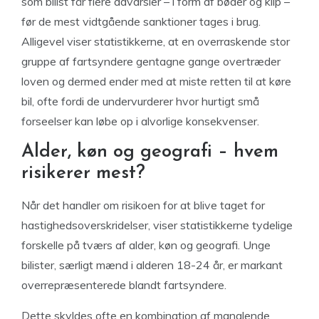
som bilist får flere advarsler – i form af bøder og klip –
før de mest vidtgående sanktioner tages i brug.
Alligevel viser statistikkerne, at en overraskende stor
gruppe af fartsyndere gentagne gange overtræder
loven og dermed ender med at miste retten til at køre
bil, ofte fordi de undervurderer hvor hurtigt små
forseelser kan løbe op i alvorlige konsekvenser.
Alder, køn og geografi – hvem
risikerer mest?
Når det handler om risikoen for at blive taget for
hastighedsoverskridelser, viser statistikkerne tydelige
forskelle på tværs af alder, køn og geografi. Unge
bilister, særligt mænd i alderen 18-24 år, er markant
overrepræsenterede blandt fartsyndere.
Dette skyldes ofte en kombination af manglende