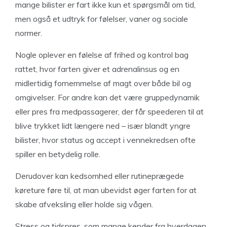
mange bilister er fart ikke kun et spørgsmål om tid,
men også et udtryk for følelser, vaner og sociale
normer.
Nogle oplever en følelse af frihed og kontrol bag
rattet, hvor farten giver et adrenalinsus og en
midlertidig fornemmelse af magt over både bil og
omgivelser. For andre kan det være gruppedynamik
eller pres fra medpassagerer, der får speederen til at
blive trykket lidt længere ned – især blandt yngre
bilister, hvor status og accept i vennekredsen ofte
spiller en betydelig rolle.
Derudover kan kedsomhed eller rutineprægede
køreture føre til, at man ubevidst øger farten for at
skabe afveksling eller holde sig vågen.
Stress og tidspres, som mange kender fra hverdagen,