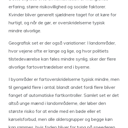
erfaring, større risikovillighed og sociale faktorer.
Kvinder bliver generelt sjældnere taget for at køre for
hurtigt, og når de gør, er overskridelserne typisk
mindre alvorlige.
Geografisk set er der også variationer: I landområder,
hvor vejene ofte er lange og lige, og hvor politiets
tilstedeværelse kan føles mindre synlig, sker der flere
alvorlige fartovertrædelser end i byerne.
I byområder er fartoverskridelserne typisk mindre, men
til gengæld flere i antal, blandt andet fordi flere bliver
fanget af automatiske fartkontroller. Samlet set er det
altså unge mænd i landområderne, der løber den
største risiko for at ende med en bøde eller et
kørselsforbud, men alle aldersgrupper og begge køn
kan rammes, hvis foden bliver for tung på speederen.