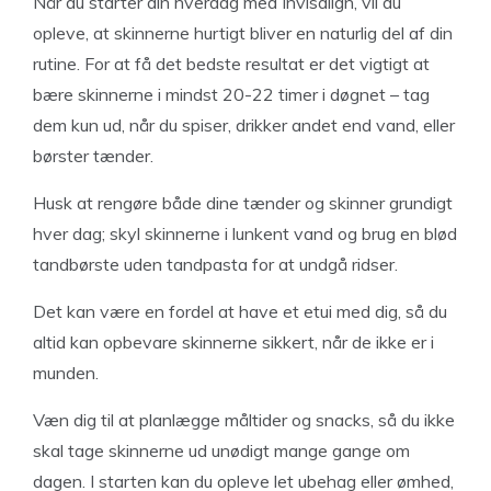
Når du starter din hverdag med Invisalign, vil du
opleve, at skinnerne hurtigt bliver en naturlig del af din
rutine. For at få det bedste resultat er det vigtigt at
bære skinnerne i mindst 20-22 timer i døgnet – tag
dem kun ud, når du spiser, drikker andet end vand, eller
børster tænder.
Husk at rengøre både dine tænder og skinner grundigt
hver dag; skyl skinnerne i lunkent vand og brug en blød
tandbørste uden tandpasta for at undgå ridser.
Det kan være en fordel at have et etui med dig, så du
altid kan opbevare skinnerne sikkert, når de ikke er i
munden.
Væn dig til at planlægge måltider og snacks, så du ikke
skal tage skinnerne ud unødigt mange gange om
dagen. I starten kan du opleve let ubehag eller ømhed,