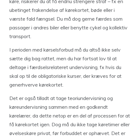
køre, risikerer du at få endnu strengere straf – fx en
ubetinget frakendelse af kørekortet, bøde eller i
værste fald fængsel. Du må dog gerne færdes som
passager i andres biler eller benytte cykel og kollektiv
transport.
I perioden med kørselsforbud må du altså ikke selv
sætte dig bag rattet, men du har fortsat lov til at
deltage i færdselsrelateret undervisning, fx hvis du
skal op til de obligatoriske kurser, der kræves for at
generhverve kørekortet.
Det er også tilladt at tage teoriundervisning og
køreundervisning sammen med en godkendt
kørelærer, da dette netop er en del af processen for at
få kørekortet igen. Dog må du ikke tage køretimer eller
øvelseskøre privat, før forbuddet er ophævet. Det er