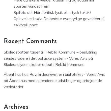
Flere danskere vælger kitesurfing og sådan har
sporten vundet frem
Spillets stil: Hård britisk fysik eller tysk taktik?
Oplevelser i sølv: De bedste eventyrlige gaveidéer til
sølvbrylluppet
Recent Comments
Skoledebatten tager til i Rebild Kommune – beslutning
sendes videre i det politiske system - Vores Avis
på
Skoleanalysen skaber debat i Rebild Kommune
Åbent hus hos Ravnkildearkivet er i biblioteket - Vores Avis
på
Åbent hus med spændende udstillinger og arbejdende
værksteder
Archives