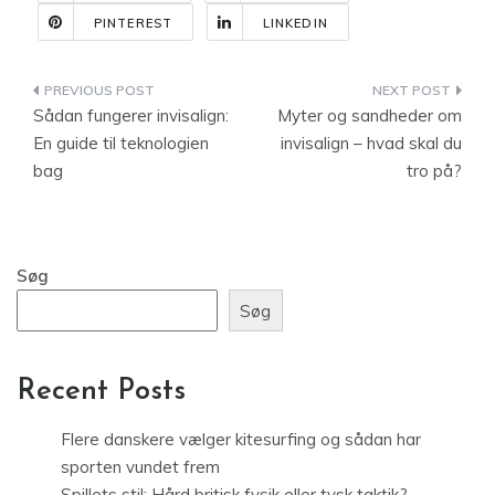
PINTEREST
LINKEDIN
Indlægsnavigation
Sådan fungerer invisalign:
Myter og sandheder om
En guide til teknologien
invisalign – hvad skal du
bag
tro på?
Søg
Søg
Recent Posts
Flere danskere vælger kitesurfing og sådan har
sporten vundet frem
Spillets stil: Hård britisk fysik eller tysk taktik?