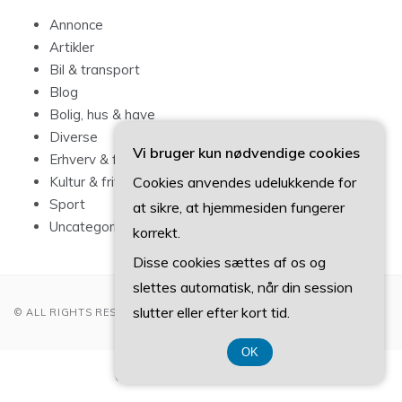
Annonce
Artikler
Bil & transport
Blog
Bolig, hus & have
Diverse
Vi bruger kun nødvendige cookies
Erhverv & forbrug
Cookies anvendes udelukkende for
Kultur & fritid
Sport
at sikre, at hjemmesiden fungerer
Uncategorized
korrekt.
Disse cookies sættes af os og
slettes automatisk, når din session
slutter eller efter kort tid.
© ALL RIGHTS RESERVED 2022
OK
CVR-Nummer 374 077 39