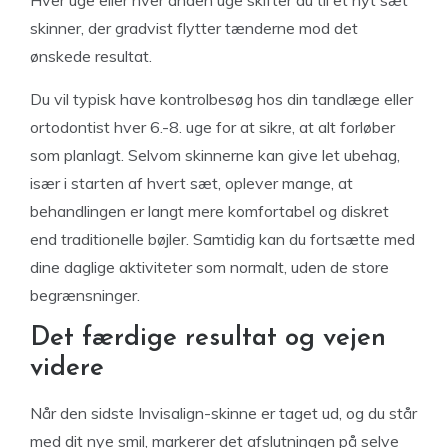
Hver uge eller hver anden uge skifter du til et nyt sæt
skinner, der gradvist flytter tænderne mod det
ønskede resultat.
Du vil typisk have kontrolbesøg hos din tandlæge eller
ortodontist hver 6.-8. uge for at sikre, at alt forløber
som planlagt. Selvom skinnerne kan give let ubehag,
især i starten af hvert sæt, oplever mange, at
behandlingen er langt mere komfortabel og diskret
end traditionelle bøjler. Samtidig kan du fortsætte med
dine daglige aktiviteter som normalt, uden de store
begrænsninger.
Det færdige resultat og vejen
videre
Når den sidste Invisalign-skinne er taget ud, og du står
med dit nye smil, markerer det afslutningen på selve