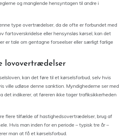
reglerne og manglende hensyntagen til andre i
denne type overtrædelser, da de ofte er forbundet med
v fartoverskridelse eller hensynsløs kørsel, kan det
der er tale om gentagne forseelser eller særligt farlige
 lovovertrædelser
sloven, kan det føre til et kørselsforbud, selv hvis
gvis ville udløse denne sanktion. Myndighederne ser med
a det indikerer, at føreren ikke tager trafiksikkerheden
flere tilfælde af hastighedsovertrædelser, brug af
ele. Hvis man inden for en periode – typisk tre år –
ikerer man at få et kørselsforbud.