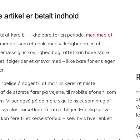
l at køre bil – ikke bare for en periode,
men med et
er det som et chok, men virkeligheden er, at
emæssig risikovillighed bag rattet kan have store
t, følger der et ansvar med – ikke bare for ens egen
er.
ndelige årsager til, at man risikerer at miste
S
n af de største farer på vejene, til mobiltelefonen, som
be
en. Vi ser også på de mere skjulte risici, som brug af
V
ynsløs kørsel kan få fatale følger. Endelig ser vi
K
 føre til et kørselsforbud – selv hvis hver enkelt
Åb
V