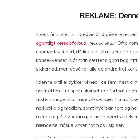
Hvert år mister hundredvis af danskere retten ti
egentligt kørselsforbud.
Ofte komm
uopmærksomhed, dårlige beslutninger eller van
konsekvenser. Når man sætter sig ind bag ratte
sikkerhed, men også for alle de andre trafikant
I denne artikel dykker vi ned i de fem mest almi
førerretten. Fra spirituskørsel, der fortsat er e
frister mange til at tage blikket væk fra trafikk
narkotika og medicin, samt hvordan fart og hens
nærmere på, hvordan gentagne overtrædelser kan
hændelse måske virker harmløs i sig selv.