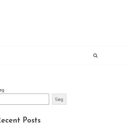
øg
Søg
ecent Posts