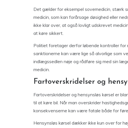
Det gælder for eksempel sovemedicin, stærk sm
medicin, som kan forårsage døsighed eller neds
ikke klar over, at også lovligt udskrevet medicin
at køre sikkert.
Politiet foretager derfor løbende kontroller for
sanktionerne kan være lige så alvorlige som ved
indlægssedlen nøje og rådføre sig med sin læge
medicin.
Fartoverskridelser og hensy
Fartoverskridelser og hensynsløs kørsel er blandt
til at køre bil. Når man overskrider hastighedsg
konsekvenserne kan være fatale både for førere
Hensynsløs kørsel dækker ikke kun over for h