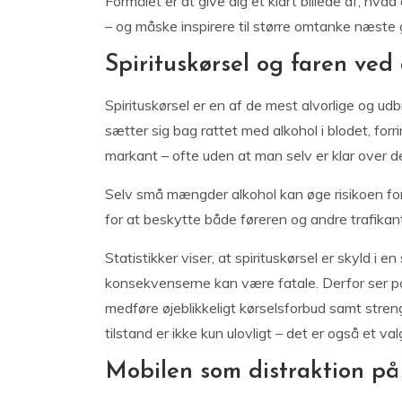
Formålet er at give dig et klart billede af, hva
– og måske inspirere til større omtanke næste 
Spirituskørsel og faren ved
Spirituskørsel er en af de mest alvorlige og ud
sætter sig bag rattet med alkohol i blodet, fo
markant – ofte uden at man selv er klar over de
Selv små mængder alkohol kan øge risikoen for 
for at beskytte både føreren og andre trafikant
Statistikker viser, at spirituskørsel er skyld i en
konsekvenserne kan være fatale. Derfor ser poli
medføre øjeblikkeligt kørselsforbud samt streng
tilstand er ikke kun ulovligt – det er også et va
Mobilen som distraktion på