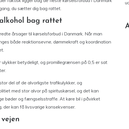
d der faktisk ligger bag de fleste kørselsforbud i Danmark
u
gang, du sætter dig bag rattet.
 alkohol bag rattet
A
bredte årsager til kørselsforbud i Danmark. Når man
rringes både reaktionsevne, dømmekraft og koordination
t.
ulykker betydeligt, og promillegrænsen på 0,5 er sat
er.
 stor del af de alvorligste trafikulykker, og
tiet med stor alvor på spirituskørsel, og det kan
e bøder og fængselsstraffe. At køre bil i påvirket
lg, der kan få livsvarige konsekvenser.
 vejen