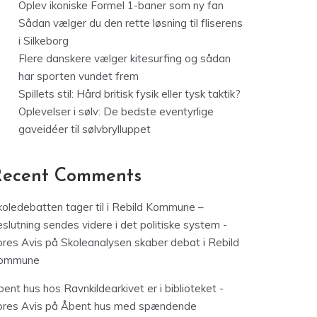
Oplev ikoniske Formel 1-baner som ny fan
Sådan vælger du den rette løsning til fliserens
i Silkeborg
Flere danskere vælger kitesurfing og sådan
har sporten vundet frem
Spillets stil: Hård britisk fysik eller tysk taktik?
Oplevelser i sølv: De bedste eventyrlige
gaveidéer til sølvbrylluppet
Recent Comments
koledebatten tager til i Rebild Kommune –
slutning sendes videre i det politiske system -
ores Avis
på
Skoleanalysen skaber debat i Rebild
ommune
ent hus hos Ravnkildearkivet er i biblioteket -
ores Avis
på
Åbent hus med spændende