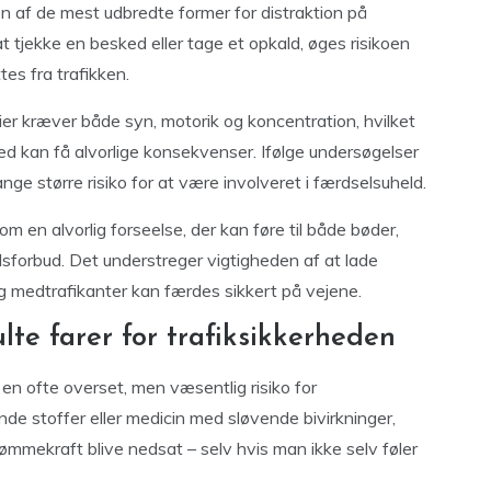
en af de mest udbredte former for distraktion på
t tjekke en besked eller tage et opkald, øges risikoen
es fra trafikken.
er kræver både syn, motorik og koncentration, hvilket
ed kan få alvorlige konsekvenser. Ifølge undersøgelser
 gange større risiko for at være involveret i færdselsuheld.
om en alvorlig forseelse, der kan føre til både bøder,
selsforbud. Det understreger vigtigheden af at lade
g medtrafikanter kan færdes sikkert på vejene.
lte farer for trafiksikkerheden
 en ofte overset, men væsentlig risiko for
nde stoffer eller medicin med sløvende bivirkninger,
ekraft blive nedsat – selv hvis man ikke selv føler