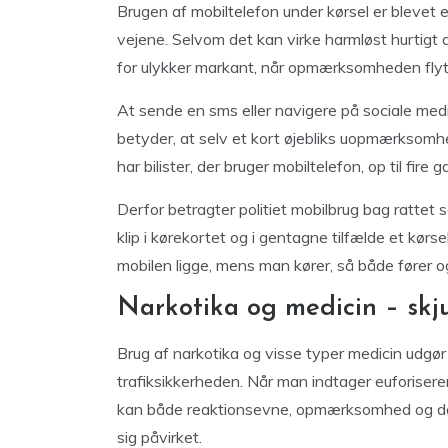
Brugen af mobiltelefon under kørsel er blevet 
vejene. Selvom det kan virke harmløst hurtigt a
for ulykker markant, når opmærksomheden flytt
At sende en sms eller navigere på sociale medi
betyder, at selv et kort øjebliks uopmærksomh
har bilister, der bruger mobiltelefon, op til fire
Derfor betragter politiet mobilbrug bag rattet s
klip i kørekortet og i gentagne tilfælde et kør
mobilen ligge, mens man kører, så både fører o
Narkotika og medicin – skju
Brug af narkotika og visse typer medicin udgør
trafiksikkerheden. Når man indtager euforisere
kan både reaktionsevne, opmærksomhed og dømm
sig påvirket.