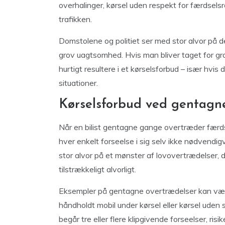
overhalinger, kørsel uden respekt for færdsels
trafikken.
Domstolene og politiet ser med stor alvor på 
grov uagtsomhed. Hvis man bliver taget for gro
hurtigt resultere i et kørselsforbud – især hvis 
situationer.
Kørselsforbud ved gentagne
Når en bilist gentagne gange overtræder færdsel
hver enkelt forseelse i sig selv ikke nødvendi
stor alvor på et mønster af lovovertrædelser, d
tilstrækkeligt alvorligt.
Eksempler på gentagne overtrædelser kan være 
håndholdt mobil under kørsel eller kørsel uden s
begår tre eller flere klipgivende forseelser, ris